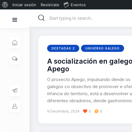
Iniciar sesión
Rexístrate
Eventos
DESTADAS 2
UNIVERSO GALEGO
A socialización en galeg
Apego
O proxecto Apego, impulsando dende os se
galegos co obxectivo de promover e oferta
infancia do territorio, está a desenvolve
diferentes obradoiros, dende gastronómic
9 Decembro, 2024
0
0