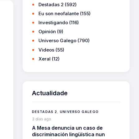
Destadas 2
(592)
Eu son neofalante
(155)
Investigando
(116)
Opinión
(9)
Universo Galego
(790)
Videos
(55)
Xeral
(12)
Actualidade
DESTADAS 2
,
UNIVERSO GALEGO
3 días ago
A Mesa denuncia un caso de
discriminación lingüística nun