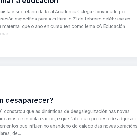
rmar a educación”
güista e secretario da Real Academia Galega Convocado por
ción específica para a cultura, o 21 de febreiro celébrase en
ngua materna, que o ano en curso ten como lema «A Educación
ormar…
en desaparecer?
) constatou que as dinámicas de desgaleguización nas novas
iro anos de escolarización, e que "afecta o proceso de adquisici
elementos que inflúen no abandono do galego das novas xeración
lares, de…