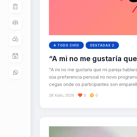
A TODO CHÍO
DESTADAS 2
“A mi no me gustaría que
"A mi no me gustaría que mi pareja hablar
súa preferencia persoal no novo programa 
cegas onde os participantes son empare
28 Xullo, 2026
0
0