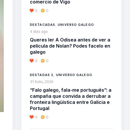
comercio de Vigo
0
0
DESTACADAS
,
UNIVERSO GALEGO
4 días ago
Queres ler A Odisea antes de ver a
película de Nolan? Podes facelo en
galego
0
0
DESTADAS 2
,
UNIVERSO GALEGO
31 Xullo, 2026
“Falo galego, fala-me português”: a
campaña que convida a derrubar a
fronteira lingüística entre Galicia e
Portugal
0
0