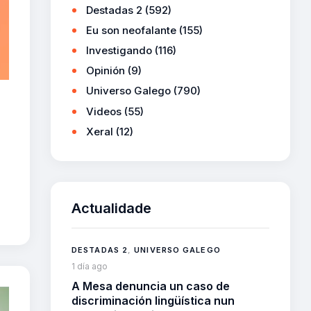
Destadas 2
(592)
Eu son neofalante
(155)
Investigando
(116)
Opinión
(9)
Universo Galego
(790)
Videos
(55)
Xeral
(12)
Actualidade
DESTADAS 2
,
UNIVERSO GALEGO
1 día ago
A Mesa denuncia un caso de
discriminación lingüística nun