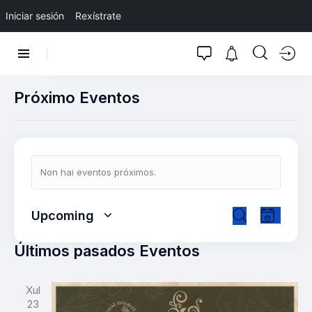
Iniciar sesión
Rexístrate
Próximo Eventos
Non hai eventos próximos.
N
N
Upcoming
L
a
a
S
B
i
v
e
v
Últimos pasados Eventos
u
s
e
l
e
s
t
g
e
g
c
a
Xul
a
c
a
a
23