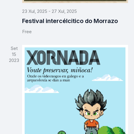
d
o
e
23 Xul, 2025
-
27 Xul, 2025
E
Festival intercélcitico do Morrazo
v
Free
e
n
t
Set
15
o
2023
s