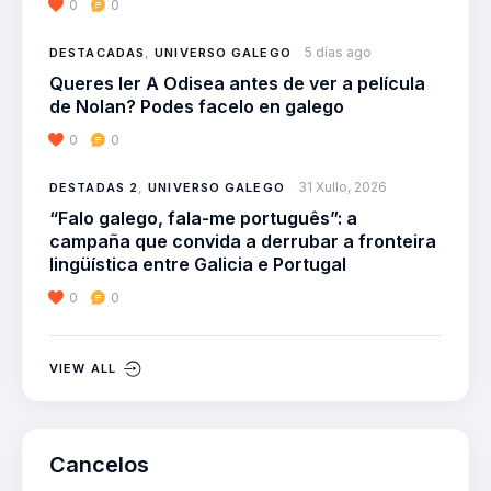
0
0
5 días ago
DESTACADAS
,
UNIVERSO GALEGO
Queres ler A Odisea antes de ver a película
de Nolan? Podes facelo en galego
0
0
31 Xullo, 2026
DESTADAS 2
,
UNIVERSO GALEGO
“Falo galego, fala-me português”: a
campaña que convida a derrubar a fronteira
lingüística entre Galicia e Portugal
0
0
VIEW ALL
Cancelos