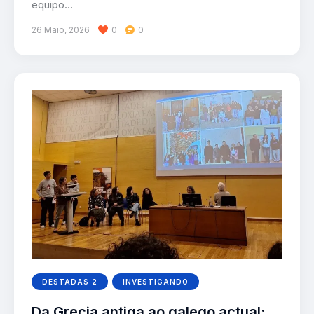
equipo…
26 Maio, 2026
0
0
DESTADAS 2
INVESTIGANDO
Da Grecia antiga ao galego actual: