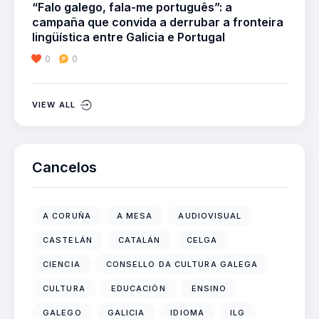
“Falo galego, fala-me português”: a
campaña que convida a derrubar a fronteira
lingüística entre Galicia e Portugal
0
0
VIEW ALL
Cancelos
A CORUÑA
A MESA
AUDIOVISUAL
CASTELÁN
CATALÁN
CELGA
CIENCIA
CONSELLO DA CULTURA GALEGA
CULTURA
EDUCACIÓN
ENSINO
GALEGO
GALICIA
IDIOMA
ILG