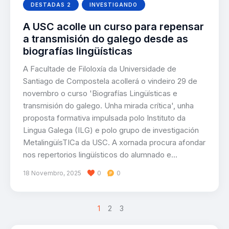
DESTADAS 2
INVESTIGANDO
A USC acolle un curso para repensar
a transmisión do galego desde as
biografías lingüísticas
A Facultade de Filoloxía da Universidade de
Santiago de Compostela acollerá o vindeiro 29 de
novembro o curso 'Biografías Lingüísticas e
transmisión do galego. Unha mirada crítica', unha
proposta formativa impulsada polo Instituto da
Lingua Galega (ILG) e polo grupo de investigación
MetalingüísTICa da USC. A xornada procura afondar
nos repertorios lingüísticos do alumnado e…
18 Novembro, 2025
0
0
>
1
2
3