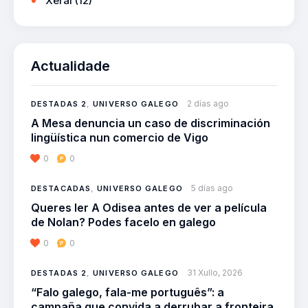
Xeral
(12)
Actualidade
2 días ago
DESTADAS 2
,
UNIVERSO GALEGO
A Mesa denuncia un caso de discriminación
lingüística nun comercio de Vigo
0
0
5 días ago
DESTACADAS
,
UNIVERSO GALEGO
Queres ler A Odisea antes de ver a película
de Nolan? Podes facelo en galego
0
0
31 Xullo, 2026
DESTADAS 2
,
UNIVERSO GALEGO
“Falo galego, fala-me português”: a
campaña que convida a derrubar a fronteira