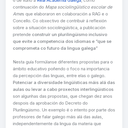
6 de xuño a
Real Academia Galega
, como
continuación do
Mapa sociolingüístico escolar de
Ame
s que elaboraron en colaboración a RAG e o
Concello. Co obxectivo de contribuír á reflexión
sobre a situación sociolingüística, a publicación
pretende
construír un plurilingüismo inclusivo
que evite a competencia dos idiomas e “que se
comprometa co futuro da lingua galega”
Nesta guía formúlanse diferentes propostas para o
ámbito educativo poñendo o foco na importancia
da percepción das linguas, entre elas o galego.
Potenciar a diversidade lingüísticas máis alá das
aulas ou levar a cabo proxectos interlingüisticos
son algunhas das propostas, que chegan dez anos
despois da aprobación do Decreto do
Plurilingüismo. Un exemplo é o intento por parte dos
profesores de falar galego máis alá das aulas,
independentemente da lingua da materia que