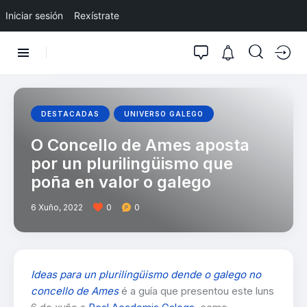
Iniciar sesión
Rexístrate
DESTACADAS
UNIVERSO GALEGO
O Concello de Ames aposta
por un plurilingüismo que
poña en valor o galego
6 Xuño, 2022
0
0
Ideas para un plurilingüismo dende o galego no
concello de Ames
é a guía que presentou este luns