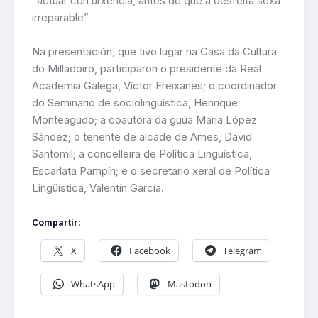
“actuar con urxencia, antes de que a desfeita sexa
irreparable”
Na presentación, que tivo lugar na Casa da Cultura
do Milladoiro, participaron o presidente da Real
Academia Galega, Víctor Freixanes; o coordinador
do Seminario de sociolingüística, Henrique
Monteagudo; a coautora da guúa María López
Sández; o tenente de alcade de Ames, David
Santomil; a concelleira de Política Lingüística,
Escarlata Pampín; e o secretario xeral de Política
Lingüística, Valentín García.
Compartir:
X
Facebook
Telegram
WhatsApp
Mastodon