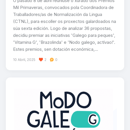
O pasado 8 de abril reuniuse o xurado dos Premios
Mil Primaveras, convocados pola Coordinadora de
Traballadores/as de Normalización da Lingua
(CTNL), para escoller os proxectos galardoados na
súa sexta edición. Logo de analizar 36 propostas,
decidiu premiar as iniciativas 'Galego para peques',
'Vitamina G', 'Brazolinda' e 'Nodo galego, actívao!'.
Estes premios, sen dotación económica,…
10 Abril, 2025
2
0