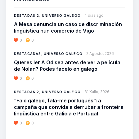
4 días ago
DESTADAS 2
,
UNIVERSO GALEGO
A Mesa denuncia un caso de discriminación
lingüística nun comercio de Vigo
0
0
2 Agosto, 2026
DESTACADAS
,
UNIVERSO GALEGO
Queres ler A Odisea antes de ver a película
de Nolan? Podes facelo en galego
0
0
31 Xullo, 2026
DESTADAS 2
,
UNIVERSO GALEGO
“Falo galego, fala-me português”: a
campaña que convida a derrubar a fronteira
lingüística entre Galicia e Portugal
0
0