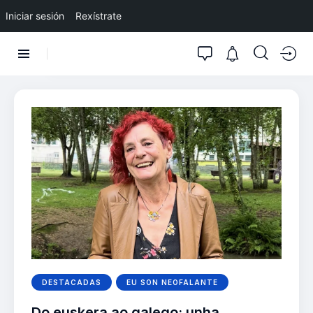
Iniciar sesión
Rexístrate
DESTACADAS
EU SON NEOFALANTE
Do euskera ao galego: unha