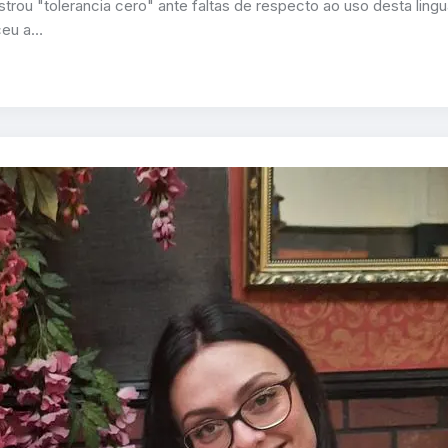
rou "tolerancia cero" ante faltas de respecto ao uso desta lingu
eceu a…