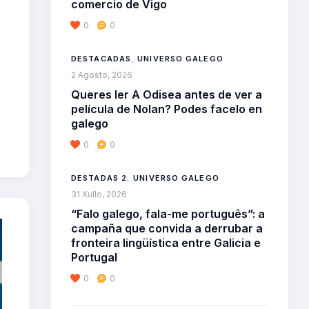
comercio de Vigo
0
0
DESTACADAS
,
UNIVERSO GALEGO
2 Agosto, 2026
Queres ler A Odisea antes de ver a
película de Nolan? Podes facelo en
galego
0
0
DESTADAS 2
,
UNIVERSO GALEGO
31 Xullo, 2026
“Falo galego, fala-me português”: a
campaña que convida a derrubar a
fronteira lingüística entre Galicia e
Portugal
0
0