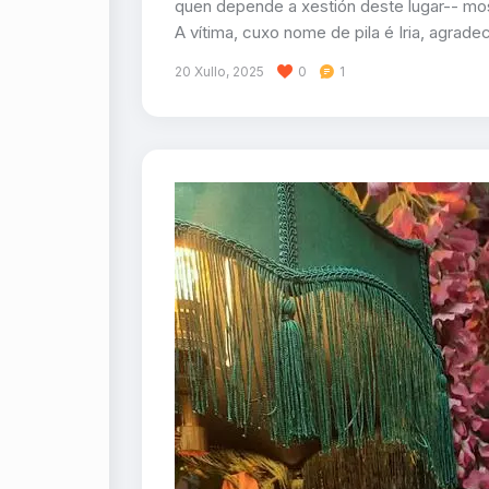
quen depende a xestión deste lugar-- most
A vítima, cuxo nome de pila é Iria, agrad
20 Xullo, 2025
0
1