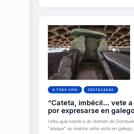
A TODO CHÍO
DESTACADAS
“Cateta, imbécil… vete a
por expresarse en galeg
Unha guía turística do dolmen de Dombat
"ataque" ao realizar unha visita en galego