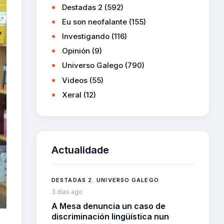
Destadas 2
(592)
Eu son neofalante
(155)
Investigando
(116)
Opinión
(9)
Universo Galego
(790)
Videos
(55)
Xeral
(12)
Actualidade
DESTADAS 2
,
UNIVERSO GALEGO
3 días ago
A Mesa denuncia un caso de
discriminación lingüística nun