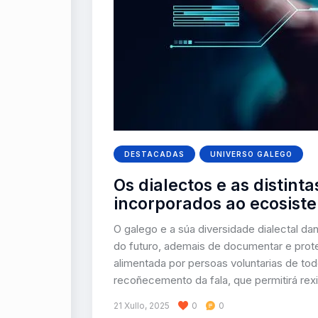
DESTACADAS
UNIVERSO GALEGO
Os dialectos e as distint
incorporados ao ecosiste
O galego e a súa diversidade dialectal da
do futuro, ademais de documentar e prote
alimentada por persoas voluntarias de to
recoñecemento da fala, que permitirá rexi
21 Xullo, 2025
0
0