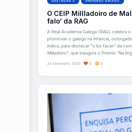
DESTADAS 2
UNIVERSO GALEGO
O CEIP Millladoiro de Mal
falo’ da RAG
A Real Academia Galega (RAG) celebra o D
promovan o galego na infancia, outorgado 
indica, para destacar "o bo facer" da com
Milladoiro", que inaugura o Premio 'Na li
24 Setembro, 2025
0
0