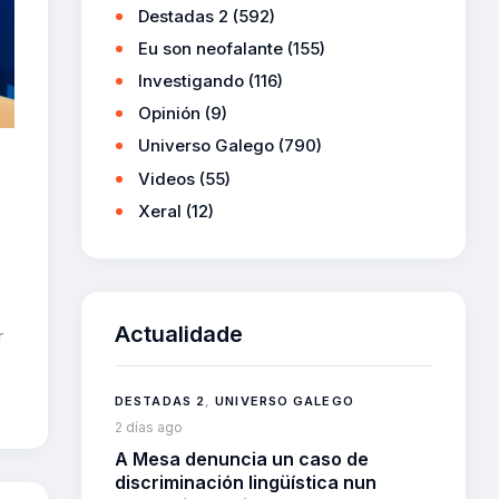
Destadas 2
(592)
Eu son neofalante
(155)
Investigando
(116)
Opinión
(9)
Universo Galego
(790)
Videos
(55)
Xeral
(12)
Actualidade
r
DESTADAS 2
,
UNIVERSO GALEGO
2 días ago
A Mesa denuncia un caso de
discriminación lingüística nun