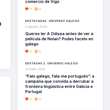
comercio de Vigo
0
0
DESTACADAS
,
UNIVERSO GALEGO
n
2 Agosto, 2026
Queres ler A Odisea antes de ver a
película de Nolan? Podes facelo en
galego
0
0
DESTADAS 2
,
UNIVERSO GALEGO
31 Xullo, 2026
“Falo galego, fala-me português”: a
campaña que convida a derrubar a
fronteira lingüística entre Galicia e
Portugal
0
0
o