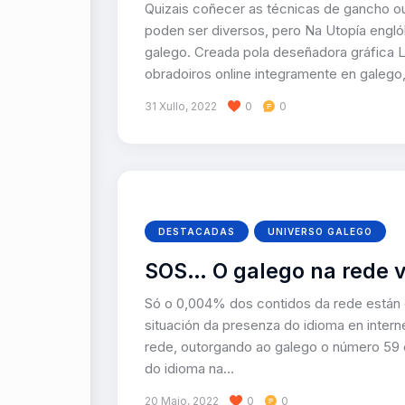
Quizais coñecer as técnicas de gancho ou
poden ser diversos, pero Na Utopía engl
galego. Creada pola deseñadora gráfica L
obradoiros online integramente en galego
31 Xullo, 2022
0
0
DESTACADAS
UNIVERSO GALEGO
SOS… O galego na rede v
Só o 0,004% dos contidos da rede están e
situación da presenza do idioma en inter
rede, outorgando ao galego o número 59 e
do idioma na…
20 Maio, 2022
0
0