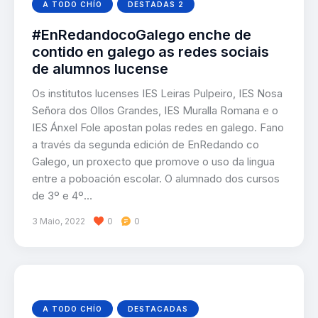
A TODO CHÍO
DESTADAS 2
#EnRedandocoGalego enche de
contido en galego as redes sociais
de alumnos lucense
Os institutos lucenses IES Leiras Pulpeiro, IES Nosa
Señora dos Ollos Grandes, IES Muralla Romana e o
IES Ánxel Fole apostan polas redes en galego. Fano
a través da segunda edición de EnRedando co
Galego, un proxecto que promove o uso da lingua
entre a poboación escolar. O alumnado dos cursos
de 3º e 4º…
3 Maio, 2022
0
0
A TODO CHÍO
DESTACADAS