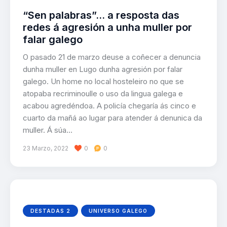
“Sen palabras”… a resposta das
redes á agresión a unha muller por
falar galego
O pasado 21 de marzo deuse a coñecer a denuncia
dunha muller en Lugo dunha agresión por falar
galego. Un home no local hosteleiro no que se
atopaba recriminoulle o uso da lingua galega e
acabou agredéndoa. A policía chegaría ás cinco e
cuarto da mañá ao lugar para atender á denunica da
muller. Á súa…
23 Marzo, 2022
0
0
DESTADAS 2
UNIVERSO GALEGO