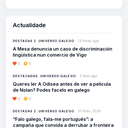
Actualidade
13 horas ago
DESTADAS 2
,
UNIVERSO GALEGO
A Mesa denuncia un caso de discriminación
lingüística nun comercio de Vigo
0
0
3 días ago
DESTACADAS
,
UNIVERSO GALEGO
Queres ler A Odisea antes de ver a película
de Nolan? Podes facelo en galego
0
0
31 Xullo, 2026
DESTADAS 2
,
UNIVERSO GALEGO
“Falo galego, fala-me português”: a
campaña que convida a derrubar a fronteira