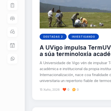
DESTADAS 2
INVESTIGANDO
A UVigo impulsa TermUVig
a súa terminoloxía acad
A Universidade de Vigo vén de impulsar Te
académica e institucional da propia institu
Internacionalización, nace coa finalidade
universitaria un repertorio fiable de ter
15 Xuño, 2026
0
0