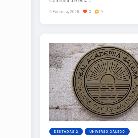
Optometría e está…
9 Febreiro, 2026
0
0
DESTADAS 2
UNIVERSO GALEGO