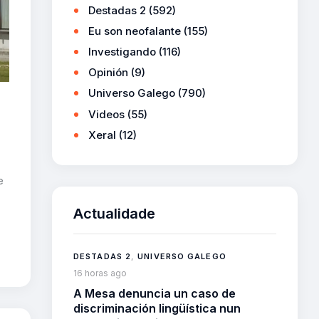
Destadas 2
(592)
Eu son neofalante
(155)
Investigando
(116)
Opinión
(9)
Universo Galego
(790)
Videos
(55)
Xeral
(12)
e
Actualidade
DESTADAS 2
,
UNIVERSO GALEGO
16 horas ago
A Mesa denuncia un caso de
discriminación lingüística nun