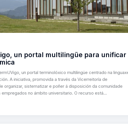
o, un portal multilingüe para unificar
émica
rmUVigo, un portal terminolóxico multilingüe centrado na linguax
ción. A iniciativa, promovida a través da Vicerreitoría de
 de organizar, sistematizar e poñer á disposición da comunidade
mos empregados no ámbito universitario. O recurso está…