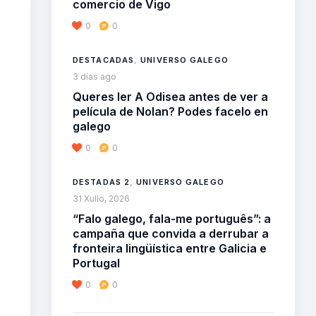
comercio de Vigo
0
0
DESTACADAS
,
UNIVERSO GALEGO
3 días ago
Queres ler A Odisea antes de ver a
película de Nolan? Podes facelo en
galego
0
0
DESTADAS 2
,
UNIVERSO GALEGO
31 Xullo, 2026
“Falo galego, fala-me português”: a
campaña que convida a derrubar a
fronteira lingüística entre Galicia e
Portugal
0
0