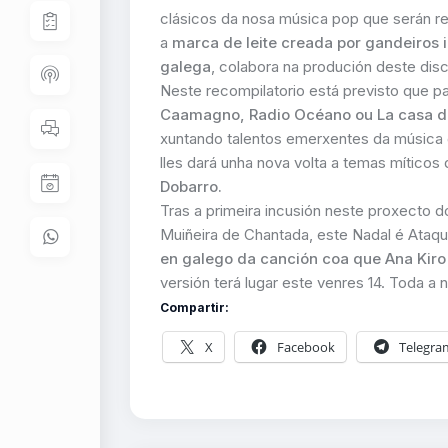
clásicos da nosa música pop que serán r
a
marca de leite creada por gandeiros im
galega
, colabora na produción deste disco
Neste recompilatorio está previsto que p
Caamagno, Radio Océano ou La casa de
xuntando talentos emerxentes da música g
lles dará unha nova volta a temas mítico
Dobarro.
Tras a primeira incusión neste proxecto d
Muiñeira de Chantada, este Nadal é Ataq
en galego da canción coa que Ana Kiro 
versión terá lugar este venres 14. Toda a 
Compartir:
X
Facebook
Telegra