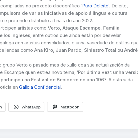
ecompiladas no proxecto discográfico ‘
Puro Deleite
‘. Deleite,
pulsora de varias iniciativas de apoio á lingua e cultura
 e pretende distribuílo a finais do ano 2022.
articipen artistas como
Verto, Ataque Escampe, Familia
 los ingleses
, entre outros que aínda están por desvelar,
alega con artistas consolidados, e unha variedade de estilos qu
s de lendas como
Ana Kiro, Juan Pardo, Siniestro Total ou André
o grupo Verto o pasado mes de xullo coa súa actualización da
ue Escampe quen estrea novo tema, ‘
Por última vez’: unha versi
participou no Festival de Benidorm no ano 1967.
A estrea da
noticia en
Galicia Confidencial
.
m
WhatsApp
Mastodon