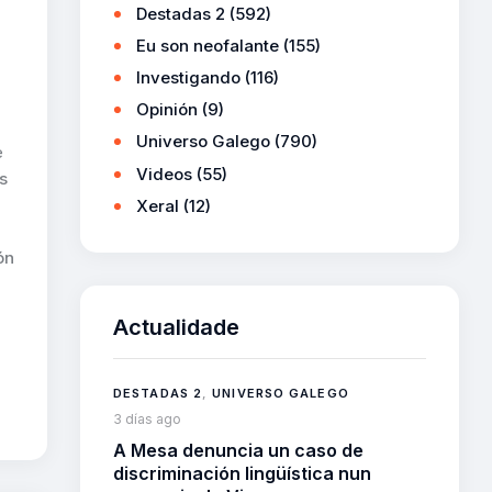
Destadas 2
(592)
Eu son neofalante
(155)
Investigando
(116)
Opinión
(9)
Universo Galego
(790)
e
Videos
(55)
s
Xeral
(12)
ón
Actualidade
DESTADAS 2
,
UNIVERSO GALEGO
3 días ago
A Mesa denuncia un caso de
discriminación lingüística nun