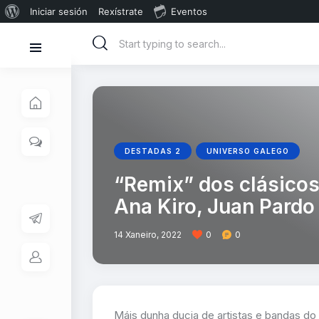
Iniciar sesión
Rexístrate
Eventos
DESTADAS 2
UNIVERSO GALEGO
“Remix” dos clásicos
Ana Kiro, Juan Pardo
14 Xaneiro, 2022
0
0
Máis dunha ducia de artistas e bandas d