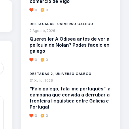
comercio de Vigo
0
0
DESTACADAS
,
UNIVERSO GALEGO
2 Agosto, 2026
Queres ler A Odisea antes de ver a
película de Nolan? Podes facelo en
galego
0
0
DESTADAS 2
,
UNIVERSO GALEGO
31 Xullo, 2026
“Falo galego, fala-me português”: a
campaña que convida a derrubar a
fronteira lingüística entre Galicia e
Portugal
0
0