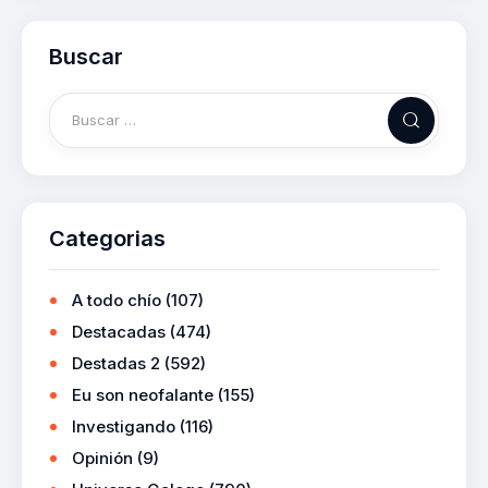
Buscar
Categorias
A todo chío
(107)
Destacadas
(474)
Destadas 2
(592)
Eu son neofalante
(155)
Investigando
(116)
Opinión
(9)