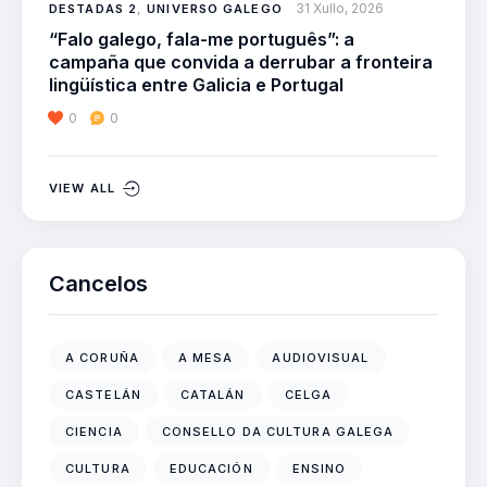
31 Xullo, 2026
DESTADAS 2
,
UNIVERSO GALEGO
“Falo galego, fala-me português”: a
campaña que convida a derrubar a fronteira
lingüística entre Galicia e Portugal
0
0
VIEW ALL
Cancelos
A CORUÑA
A MESA
AUDIOVISUAL
CASTELÁN
CATALÁN
CELGA
CIENCIA
CONSELLO DA CULTURA GALEGA
CULTURA
EDUCACIÓN
ENSINO