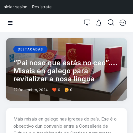
Iniciar sesión
Rexístrate
DESTACADAS
“Pai noso que estás no ceo”….
Misais en galego para
revitalizar a nosa lingua
22 Decembro, 2024
0
0
Máis misais en galego nas igrexas do país. Ese é o
obxectivo dun convenio entre a Consellería de