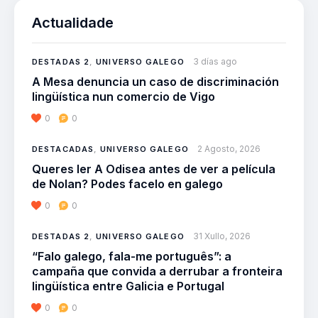
Actualidade
3 días ago
DESTADAS 2
,
UNIVERSO GALEGO
A Mesa denuncia un caso de discriminación
lingüística nun comercio de Vigo
0
0
2 Agosto, 2026
DESTACADAS
,
UNIVERSO GALEGO
Queres ler A Odisea antes de ver a película
de Nolan? Podes facelo en galego
0
0
31 Xullo, 2026
DESTADAS 2
,
UNIVERSO GALEGO
“Falo galego, fala-me português”: a
campaña que convida a derrubar a fronteira
lingüística entre Galicia e Portugal
0
0