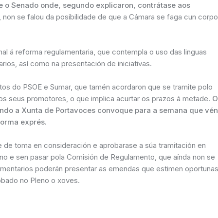
 o Senado onde, segundo explicaron, contrátase aos
non se falou da posibilidade de que a Cámara se faga cun corpo
al á reforma regulamentaria, que contempla o uso das linguas
rios, así como na presentación de iniciativas.
 votos do PSOE e Sumar, que tamén acordaron que se tramite polo
 seus promotores, o que implica acurtar os prazos á metade.
O
cando a Xunta de Portavoces convoque para a semana que vén
forma exprés.
te de toma en consideración e aprobarase a súa tramitación en
leno e sen pasar pola Comisión de Regulamento, que aínda non se
rlamentarios poderán presentar as emendas que estimen oportuna
robado no Pleno o xoves.