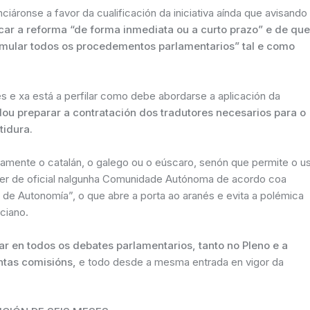
iáronse a favor da cualificación da iniciativa aínda que avisando
licar a reforma “de forma inmediata ou a curto prazo” e de que
ormular todos os procedementos parlamentarios” tal e como
s e xa está a perfilar como debe abordarse a aplicación da
u preparar a contratación dos tradutores necesarios para o
tidura.
amente o catalán, o galego ou o eúscaro, senón que permite o u
cter de oficial nalgunha Comunidade Autónoma de acordo coa
 de Autonomía”, o que abre a porta ao aranés e evita a polémica
ciano.
zar en todos os debates parlamentarios, tanto no Pleno e a
ntas comisións,
e todo desde a mesma entrada en vigor da