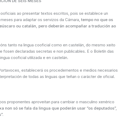
CIÓN DE SEIS MESES
ooficiais ao presentar textos escritos, pois se establece un
s meses para adaptar os servizos da Cámara,
tempo no que os
n eúscaro ou catalán, pero deberán acompañar a tradución ao
cións tanto na lingua cooficial como en castelán, do mesmo xeito
e fosen declaradas secretas e non publicables. E o Boletín das
lingua cooficial utilizada e en castelán.
Portavoces, establecerá os procedementos e medios necesarios
nterpretación de todas as linguas que teñan o carácter de oficial.
upos proponentes aproveitan para cambiar o masculino xenérico
xa non só se fala da lingua que poderán usar “os deputados”,
”.