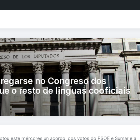
regarse no Congreso dos
e o resto de linguas cooficiais
tou este mércores un acordo, cos votos do PSOE e Sumar e a