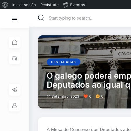
Iniciar sesión
Rexístrate
Eventos
DESTACADAS
O galego poderá emp
Deputados ao igual qu
14 Setembro, 2023
0
0
A Mesa do Congreso dos Deputados adop