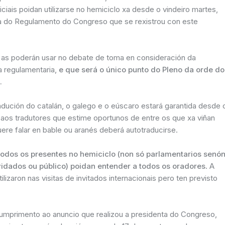
ciais poidan utilizarse no hemiciclo xa desde o vindeiro martes,
 do Regulamento do Congreso que se rexistrou con este
 as poderán usar no debate de toma en consideración da
a regulamentaria,
e que será o único punto do Pleno da orde do
.
adución do catalán, o galego e o eúscaro estará garantida desde 
aos tradutores que estime oportunos de entre os que xa viñan
uere falar en bable ou aranés deberá autotraducirse.
todos os presentes no hemiciclo (non só parlamentarios senó
vidados ou público) poidan entender a todos os oradores
. A
lizaron nas visitas de invitados internacionais pero ten previsto
umprimento ao anuncio que realizou a presidenta do Congreso,