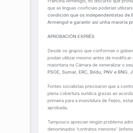
Francina Armengol, no discurso que pronu
que as linguas cooficiais poderían utili
condición que os independentistas de 
Armengol e garantir así unha maioría 
APROBACIÓN EXPRÉS
Desde os grupos que conforman o gobern
poidan utilizar mesmo antes de modificar
maioritaria na Cámara de xeneralizar o s
PSOE, Sumar, ERC, Bildu, PNV e BNG. Ju
Fontes socialistas precisaron que a cont
plena cobertura xurídica grazas ao acor
primeira para a investidura de Feijóo, es
aprobada.
Tampouco aprecian ningún problema admin
denominados ‘contratos menores’ (inferior