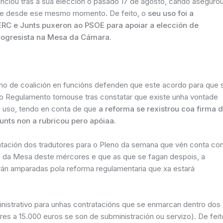
nciou tras a súa elección o pasado 17 de agosto, cando aseguro
zarse desde ese mesmo momento. De feito, o
seu uso foi a
ERC e Junts puxeron ao PSOE para apoiar a elección de
progresista na Mesa da Cámara.
o de coalición en funcións defenden que este acordo para que 
 o Regulamento tomouse tras constatar que existe unha vontade
eu uso, tendo en conta de que
a reforma se rexistrou coa firma 
nts non a rubricou pero apóiaa.
ratación dos tradutores para o Pleno da semana que vén conta co
do da Mesa deste mércores e que as que se fagan despois, a
tarán amparadas pola reforma regulamentaria que xa estará
istrativo para unhas contratacións que se enmarcan dentro dos
es a 15.000 euros se son de subministración ou servizo). De feit