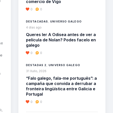
u
comercio de Vigo
0
0
DESTACADAS
,
UNIVERSO GALEGO
4 días ago
Queres ler A Odisea antes de ver a
película de Nolan? Podes facelo en
se
galego
0
0
de
DESTADAS 2
,
UNIVERSO GALEGO
31 Xullo, 2026
n
“Falo galego, fala-me português”: a
campaña que convida a derrubar a
fronteira lingüística entre Galicia e
Portugal
0
0
o,