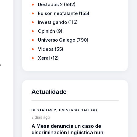
Destadas 2
(592)
Eu son neofalante
(155)
Investigando
(116)
Opinión
(9)
Universo Galego
(790)
Videos
(55)
Xeral
(12)
o
Actualidade
n
DESTADAS 2
,
UNIVERSO GALEGO
2 días ago
A Mesa denuncia un caso de
discriminación lingüística nun