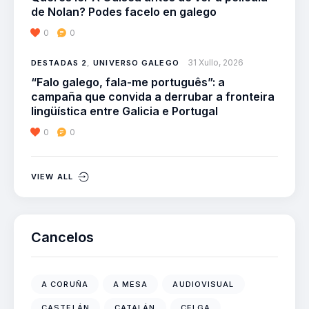
de Nolan? Podes facelo en galego
0
0
31 Xullo, 2026
DESTADAS 2
,
UNIVERSO GALEGO
“Falo galego, fala-me português”: a
campaña que convida a derrubar a fronteira
lingüística entre Galicia e Portugal
0
0
VIEW ALL
Cancelos
A CORUÑA
A MESA
AUDIOVISUAL
CASTELÁN
CATALÁN
CELGA