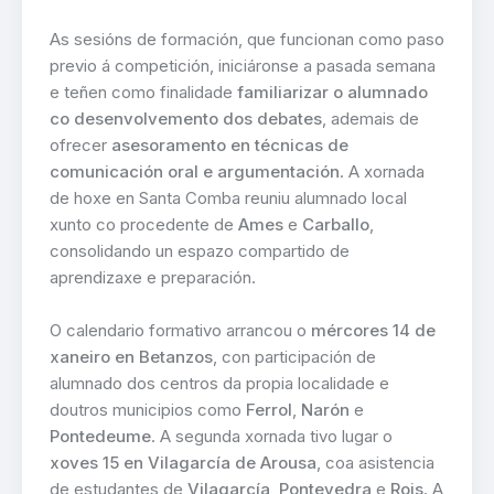
As sesións de formación, que funcionan como paso
previo á competición, iniciáronse a pasada semana
e teñen como finalidade
familiarizar o alumnado
co desenvolvemento dos debates
, ademais de
ofrecer
asesoramento en técnicas de
comunicación oral e argumentación
. A xornada
de hoxe en Santa Comba reuniu alumnado local
xunto co procedente de
Ames
e
Carballo
,
consolidando un espazo compartido de
aprendizaxe e preparación.
O calendario formativo arrancou o
mércores 14 de
xaneiro en
Betanzos
, con participación de
alumnado dos centros da propia localidade e
doutros municipios como
Ferrol
,
Narón
e
Pontedeume
. A segunda xornada tivo lugar o
xoves 15 en
Vilagarcía de Arousa
, coa asistencia
de estudantes de
Vilagarcía
,
Pontevedra
e
Rois
. A