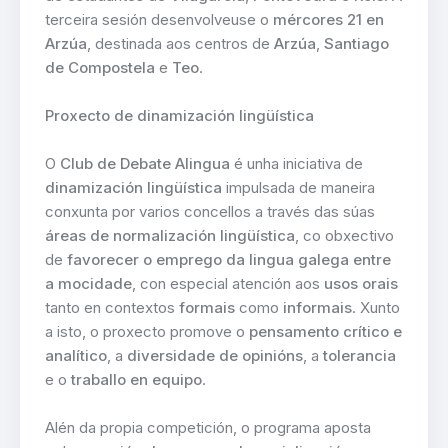
terceira sesión desenvolveuse o
mércores 21 en
Arzúa
, destinada aos centros de
Arzúa
,
Santiago
de Compostela
e
Teo
.
Proxecto de dinamización lingüística
O
Club de Debate Alingua
é unha iniciativa de
dinamización lingüística
impulsada de maneira
conxunta por varios concellos a través das súas
áreas de normalización lingüística
, co obxectivo
de
favorecer o emprego da lingua galega entre
a mocidade
, con especial atención aos
usos orais
tanto en contextos
formais
como
informais
. Xunto
a isto, o proxecto promove o
pensamento crítico e
analítico
, a
diversidade de opinións
, a
tolerancia
e o
traballo en equipo
.
Alén da propia competición, o programa aposta