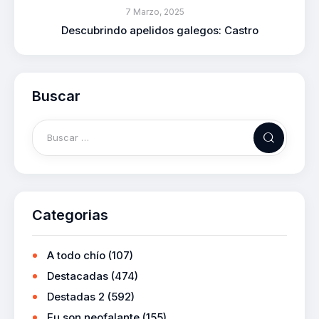
7 Marzo, 2025
Descubrindo apelidos galegos: Castro
Buscar
Categorias
A todo chío
(107)
Destacadas
(474)
Destadas 2
(592)
Eu son neofalante
(155)