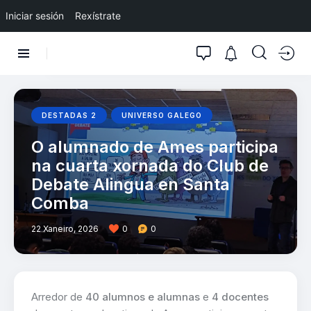
Iniciar sesión
Rexístrate
DESTADAS 2
UNIVERSO GALEGO
O alumnado de Ames participa
na cuarta xornada do Club de
Debate Alingua en Santa
Comba
22 Xaneiro, 2026
0
0
Arredor de
40 alumnos e alumnas
e
4 docentes