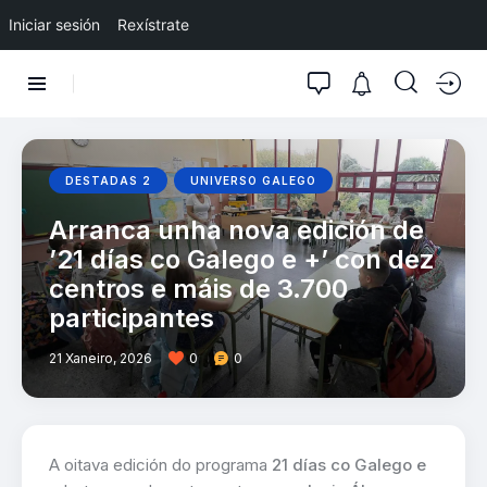
Iniciar sesión
Rexístrate
DESTADAS 2
UNIVERSO GALEGO
Arranca unha nova edición de
’21 días co Galego e +’ con dez
centros e máis de 3.700
participantes
21 Xaneiro, 2026
0
0
A oitava edición do programa
21 días co Galego e