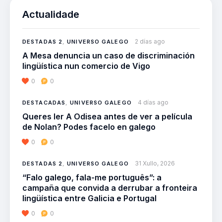
Actualidade
2 días ago
DESTADAS 2
,
UNIVERSO GALEGO
A Mesa denuncia un caso de discriminación
lingüística nun comercio de Vigo
0
0
4 días ago
DESTACADAS
,
UNIVERSO GALEGO
Queres ler A Odisea antes de ver a película
de Nolan? Podes facelo en galego
0
0
31 Xullo, 2026
DESTADAS 2
,
UNIVERSO GALEGO
“Falo galego, fala-me português”: a
campaña que convida a derrubar a fronteira
lingüística entre Galicia e Portugal
0
0