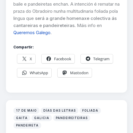
baile e pandeiretas enchan. A intención é rematar na
praza do Obradoiro nunha multitudinaria foliada pola
lingua que
será a grande homenaxe colectiva ás
cantareiras e pandeireteiras
. Máis info en
Queremos Galego
.
Compartir:
X
Facebook
Telegram
WhatsApp
Mastodon
17 DE MAIO
DÍAS DAS LETRAS
FOLIADA
GAITA
GALICIA
PANDEIREITEIRAS
PANDEIRETA