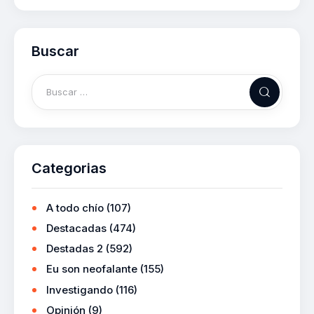
Buscar
Categorias
A todo chío
(107)
Destacadas
(474)
Destadas 2
(592)
Eu son neofalante
(155)
Investigando
(116)
Opinión
(9)