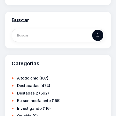
Buscar
Categorias
A todo chío
(107)
Destacadas
(474)
Destadas 2
(592)
Eu son neofalante
(155)
Investigando
(116)
Opinión
(9)