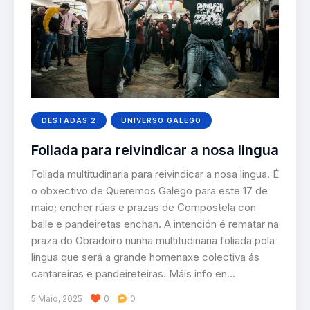
DESTADAS 2
UNIVERSO GALEGO
Foliada para reivindicar a nosa lingua
Foliada multitudinaria para reivindicar a nosa lingua. É
o obxectivo de Queremos Galego para este 17 de
maio; encher rúas e prazas de Compostela con
baile e pandeiretas enchan. A intención é rematar na
praza do Obradoiro nunha multitudinaria foliada pola
lingua que será a grande homenaxe colectiva ás
cantareiras e pandeireteiras. Máis info en…
5 Maio, 2025
0
0