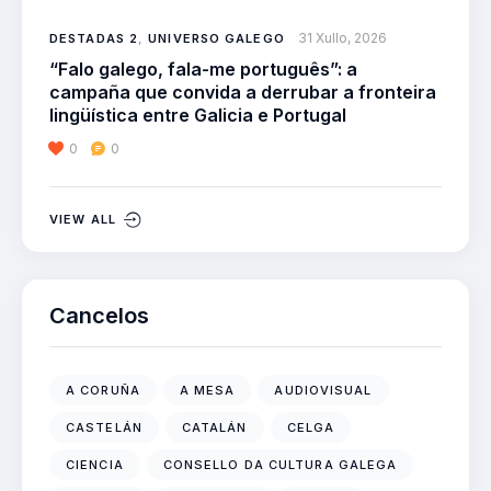
31 Xullo, 2026
DESTADAS 2
,
UNIVERSO GALEGO
“Falo galego, fala-me português”: a
campaña que convida a derrubar a fronteira
lingüística entre Galicia e Portugal
0
0
VIEW ALL
Cancelos
A CORUÑA
A MESA
AUDIOVISUAL
CASTELÁN
CATALÁN
CELGA
CIENCIA
CONSELLO DA CULTURA GALEGA