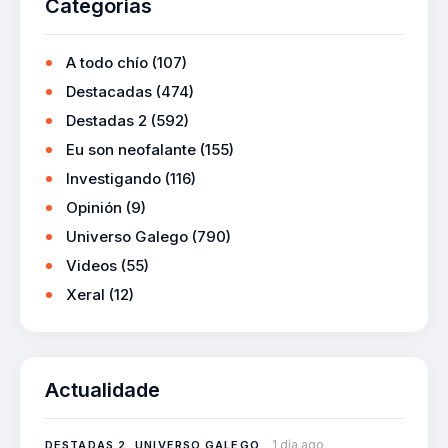
Categorias
A todo chío
(107)
Destacadas
(474)
Destadas 2
(592)
Eu son neofalante
(155)
Investigando
(116)
Opinión
(9)
Universo Galego
(790)
Videos
(55)
Xeral
(12)
Actualidade
1 día ago
DESTADAS 2
,
UNIVERSO GALEGO