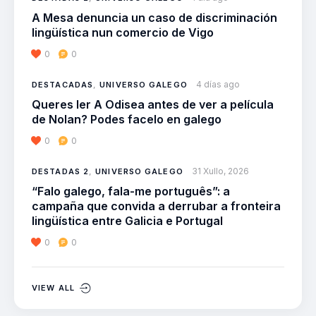
A Mesa denuncia un caso de discriminación
lingüística nun comercio de Vigo
0
0
4 días ago
DESTACADAS
,
UNIVERSO GALEGO
Queres ler A Odisea antes de ver a película
de Nolan? Podes facelo en galego
0
0
31 Xullo, 2026
DESTADAS 2
,
UNIVERSO GALEGO
“Falo galego, fala-me português”: a
campaña que convida a derrubar a fronteira
lingüística entre Galicia e Portugal
0
0
VIEW ALL