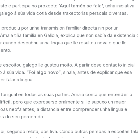
este
e participa no proxecto
‘Aquí tamén se fala’
, unha iniciativa
alego á súa vida cotiá desde traxectorias persoais diversas.
roduciu por unha transmisión familiar directa nin por un
maia tiña familia en Galicia, explica que non sabía da existencia 
r cando descubriu unha lingua que lle resultou nova e que lle
ento.
escoitou galego lle gustou moito. A partir dese contacto inicial
o á súa vida.
“Foi algo novo”
, sinala, antes de explicar que esa
r falar a lingua.
foi igual en todas as súas partes. Amaia conta que
entender o
fícil
, pero que expresarse oralmente si lle supuxo un maior
as neofalantes, a distancia entre comprender unha lingua e
sos do seu percorrido.
oi, segundo relata, positiva. Cando outras persoas a escoitan fala