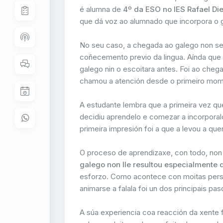
é alumna de
4º da ESO no IES Rafael Di
que dá voz ao alumnado que incorpora o g
No seu caso, a chegada ao galego non se p
coñecemento previo da lingua. Aínda que A
galego nin o escoitara antes. Foi ao chega
chamou a atención desde o primeiro mom
A estudante lembra que a primeira vez que 
decidiu aprendelo e comezar a incorporal
primeira impresión foi a que a levou a quere
O proceso de aprendizaxe, con todo, non 
galego non lle resultou especialmente di
esforzo. Como acontece con moitas perso
animarse a falala foi un dos principais pa
A súa experiencia coa reacción da xente f