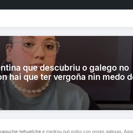
ntina que descubriu o galego no
on hai que ter vergoña nin medo d
apuche-tehuelche
e medrou nun pobo con orixes galesas. Ago