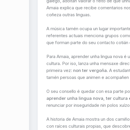
galego, adoitan valorar o feito de que u
Amaia explica que recibe comentarios nos 
coñeza outras linguas.
A música tamén ocupa un lugar importante
referentes actuais menciona grupos co
que forman parte do seu contacto cotián 
Para Amaia, aprender unha lingua nova é 
cultura. Por iso, lanza unha mensaxe dire
primeira vez:
non ter vergoña
. A estuda
tamén persoas que animen e acompañen 
O seu consello é quedar con esa parte po
aprender unha lingua nova, ter cultura 
renunciar por inseguridade nin polos xuízo
A historia de Amaia mostra un dos camiño
con raíces culturais propias, que descobr