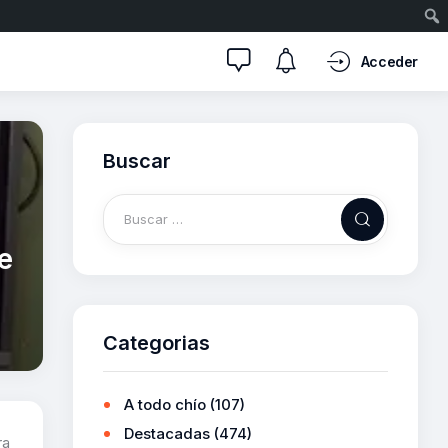
Acceder
Buscar
e
Categorias
A todo chío
(107)
Destacadas
(474)
ra