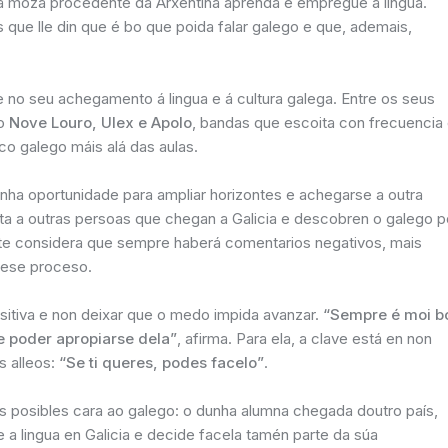
nha moza procedente da Arxentina aprenda e empregue a lingua.
que lle din que é bo que poida falar galego e que, ademais,
 no seu achegamento á lingua e á cultura galega. Entre os seus
mo
Nove Louro, Ulex e Apolo
, bandas que escoita con frecuencia
co galego máis alá das aulas.
unha oportunidade para ampliar horizontes e achegarse a outra
cta a outras persoas que chegan a Galicia e descobren o galego p
nte considera que sempre haberá comentarios negativos, mais
ese proceso.
sitiva e non deixar que o medo impida avanzar.
“Sempre é moi b
e poder apropiarse dela”
, afirma. Para ela, a clave está en non
s alleos:
“Se ti queres, podes facelo”
.
s posibles cara ao galego: o dunha alumna chegada doutro país,
e a lingua en Galicia e decide facela tamén parte da súa