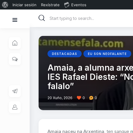
Iniciar sesión
Rexístrate
Eventos
DESTACADAS
EU SON NEOFALANTE
Amaia, a alumna arxe
IES Rafael Dieste: “N
falalo”
20 Xuño, 2026
0
0
Amaia naceu na Arxentina
, ten sangue
m