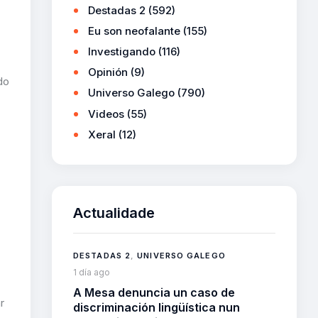
Destadas 2
(592)
Eu son neofalante
(155)
Investigando
(116)
Opinión
(9)
do
Universo Galego
(790)
Videos
(55)
Xeral
(12)
Actualidade
DESTADAS 2
,
UNIVERSO GALEGO
1 día ago
A Mesa denuncia un caso de
r
discriminación lingüística nun