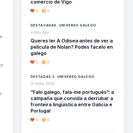
comercio de Vigo
0
0
DESTACADAS
,
UNIVERSO GALEGO
4 días ago
 e
Queres ler A Odisea antes de ver a
película de Nolan? Podes facelo en
galego
0
0
or
DESTADAS 2
,
UNIVERSO GALEGO
31 Xullo, 2026
“Falo galego, fala-me português”: a
o
campaña que convida a derrubar a
fronteira lingüística entre Galicia e
Portugal
0
0