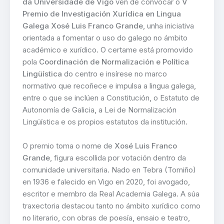
da Universidade de Vigo
vén de convocar o
V
Premio de Investigación Xurídica en Lingua
Galega Xosé Luis Franco Grande
, unha iniciativa
orientada a fomentar o uso do galego no ámbito
académico e xurídico. O certame está promovido
pola
Coordinación de Normalización e Política
Lingüística
do centro e insírese no marco
normativo que recoñece e impulsa a lingua galega,
entre o que se inclúen a Constitución, o Estatuto de
Autonomía de Galicia, a Lei de Normalización
Lingüística e os propios estatutos da institución.
O premio toma o nome de
Xosé Luis Franco
Grande
, figura escollida por votación dentro da
comunidade universitaria. Nado en Tebra (Tomiño)
en 1936 e falecido en Vigo en 2020, foi avogado,
escritor e membro da Real Academia Galega. A súa
traxectoria destacou tanto no ámbito xurídico como
no literario, con obras de poesía, ensaio e teatro,