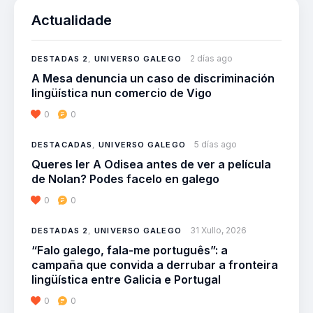
Actualidade
2 días ago
DESTADAS 2
,
UNIVERSO GALEGO
A Mesa denuncia un caso de discriminación
lingüística nun comercio de Vigo
0
0
5 días ago
DESTACADAS
,
UNIVERSO GALEGO
Queres ler A Odisea antes de ver a película
de Nolan? Podes facelo en galego
0
0
31 Xullo, 2026
DESTADAS 2
,
UNIVERSO GALEGO
“Falo galego, fala-me português”: a
campaña que convida a derrubar a fronteira
lingüística entre Galicia e Portugal
0
0