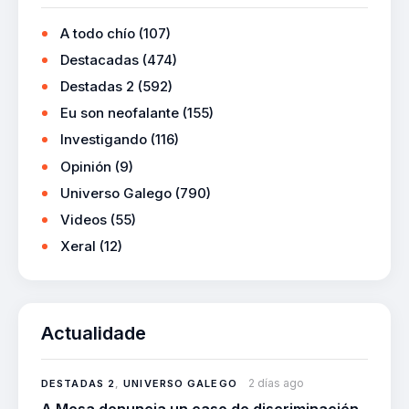
A todo chío
(107)
Destacadas
(474)
Destadas 2
(592)
Eu son neofalante
(155)
Investigando
(116)
Opinión
(9)
Universo Galego
(790)
Videos
(55)
Xeral
(12)
Actualidade
2 días ago
DESTADAS 2
,
UNIVERSO GALEGO
A Mesa denuncia un caso de discriminación