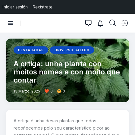
Iniciar sesión
Rexístrate
DESTACADAS
UNIVERSO GALEGO
A ortiga: unha planta con
moitos nomes e con moito que
contar
13 Marzo, 2025
0
0
A ortiga é unha desas plantas que todos
recoñecemos polo seu característico picor ao