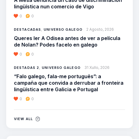
lingüística nun comercio de Vigo
0
0
2 Agosto, 2026
DESTACADAS
,
UNIVERSO GALEGO
Queres ler A Odisea antes de ver a película
de Nolan? Podes facelo en galego
0
0
31 Xullo, 2026
DESTADAS 2
,
UNIVERSO GALEGO
“Falo galego, fala-me português”: a
campaña que convida a derrubar a fronteira
lingüística entre Galicia e Portugal
0
0
VIEW ALL