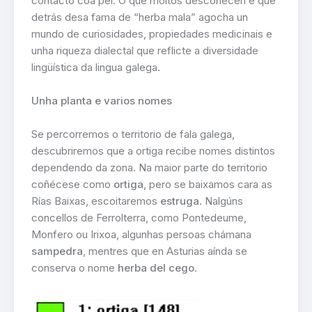
contacto coa pel. O que moitos descoñecen é que
detrás desa fama de “herba mala” agocha un
mundo de curiosidades, propiedades medicinais e
unha riqueza dialectal que reflicte a diversidade
lingüística da lingua galega.
Unha planta e varios nomes
Se percorremos o territorio de fala galega,
descubriremos que a ortiga recibe nomes distintos
dependendo da zona. Na maior parte do territorio
coñécese como
ortiga
, pero se baixamos cara as
Rías Baixas, escoitaremos
estruga
. Nalgúns
concellos de Ferrolterra, como Pontedeume,
Monfero ou Irixoa, algunhas persoas chámana
sampedra
, mentres que en Asturias aínda se
conserva o nome
herba del cego
.