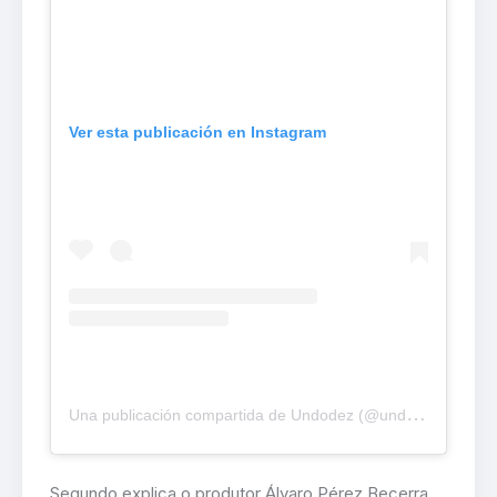
Ver esta publicación en Instagram
U
na publicación compartida de Undodez (@undodez)
Segundo explica o produtor Álvaro Pérez Becerra,