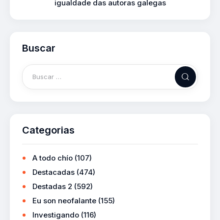
igualdade das autoras galegas
Buscar
Categorias
A todo chío
(107)
Destacadas
(474)
Destadas 2
(592)
Eu son neofalante
(155)
Investigando
(116)