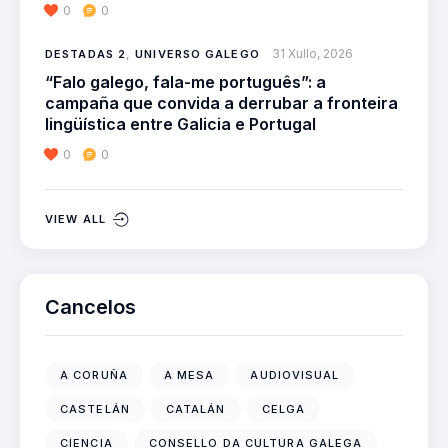
0
0
31 Xullo, 2026
DESTADAS 2
,
UNIVERSO GALEGO
“Falo galego, fala-me português”: a
campaña que convida a derrubar a fronteira
lingüística entre Galicia e Portugal
0
0
VIEW ALL
Cancelos
A CORUÑA
A MESA
AUDIOVISUAL
CASTELÁN
CATALÁN
CELGA
CIENCIA
CONSELLO DA CULTURA GALEGA