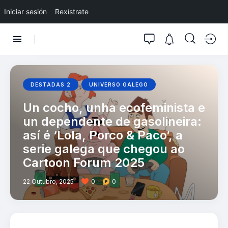
Iniciar sesión
Rexístrate
DESTADAS 2
UNIVERSO GALEGO
Un cocho, unha ecofeminista e
un dependente de gasolineira:
así é ‘Lola, Porco & Paco’, a
serie galega que chegou ao
Cartoon Forum 2025
22 Outubro, 2025
0
0