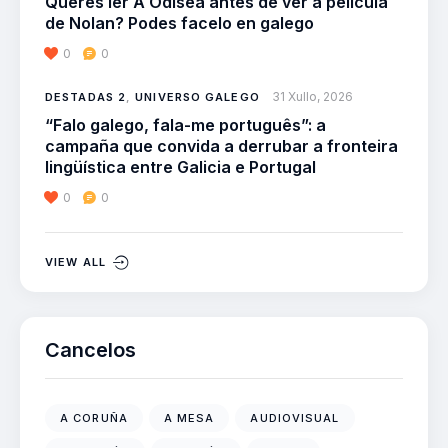
Queres ler A Odisea antes de ver a película
de Nolan? Podes facelo en galego
0
0
31 Xullo, 2026
DESTADAS 2
,
UNIVERSO GALEGO
“Falo galego, fala-me português”: a
campaña que convida a derrubar a fronteira
lingüística entre Galicia e Portugal
0
0
VIEW ALL
Cancelos
A CORUÑA
A MESA
AUDIOVISUAL