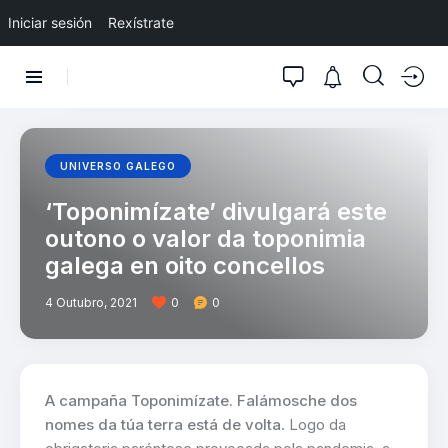
Iniciar sesión
Rexístrate
UNIVERSO GALEGO
‘Toponimízate’ divulgará este
outono o valor da toponimia
galega en oito concellos
4 Outubro, 2021
0
0
A campaña Toponimízate. Falámosche dos
nomes da túa terra está de volta
. Logo da