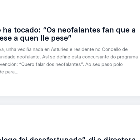
 ha tocado: “Os neofalantes fan que a
ese a quen lle pese”
, unha veciña nada en Asturies e residente no Concello de
unidade neofalante. Así se define esta concursante do programa
ervención: “Quero falar dos neofalantes”. Ao seu paso polo
de para…
lego foi desafortunada”, di a directora