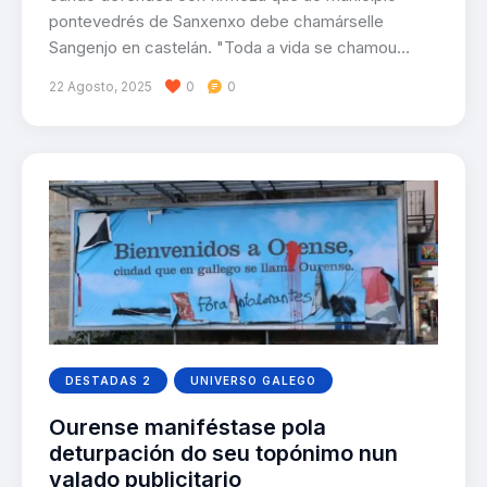
pontevedrés de Sanxenxo debe chamárselle
Sangenjo en castelán. "Toda a vida se chamou…
22 Agosto, 2025
0
0
DESTADAS 2
UNIVERSO GALEGO
Ourense maniféstase pola
deturpación do seu topónimo nun
valado publicitario