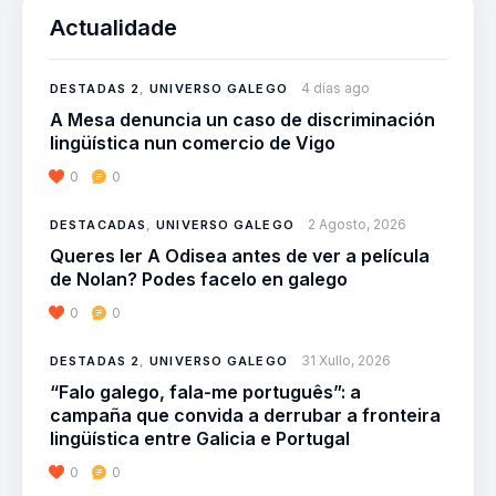
Actualidade
4 días ago
DESTADAS 2
,
UNIVERSO GALEGO
A Mesa denuncia un caso de discriminación
lingüística nun comercio de Vigo
0
0
2 Agosto, 2026
DESTACADAS
,
UNIVERSO GALEGO
Queres ler A Odisea antes de ver a película
de Nolan? Podes facelo en galego
0
0
31 Xullo, 2026
DESTADAS 2
,
UNIVERSO GALEGO
“Falo galego, fala-me português”: a
campaña que convida a derrubar a fronteira
lingüística entre Galicia e Portugal
0
0