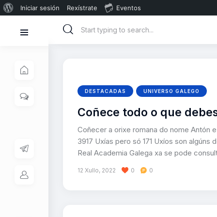
Iniciar sesión
Rexístrate
Eventos
DESTACADAS
UNIVERSO GALEGO
Coñece todo o que debes
Coñecer a orixe romana do nome Antón e q
3917 Uxías pero só 171 Uxíos son algúns
Real Academia Galega xa se pode consult
12 Xullo, 2022
0
0