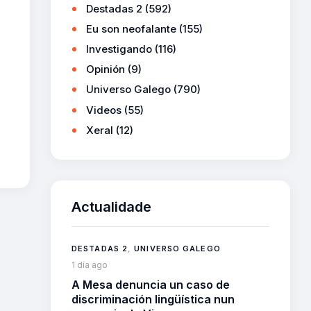
Destadas 2
(592)
Eu son neofalante
(155)
Investigando
(116)
Opinión
(9)
Universo Galego
(790)
Videos
(55)
Xeral
(12)
Actualidade
DESTADAS 2
,
UNIVERSO GALEGO
1 día ago
A Mesa denuncia un caso de
discriminación lingüística nun