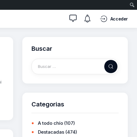
Acceder
Buscar
i
Categorias
A todo chío
(107)
Destacadas
(474)