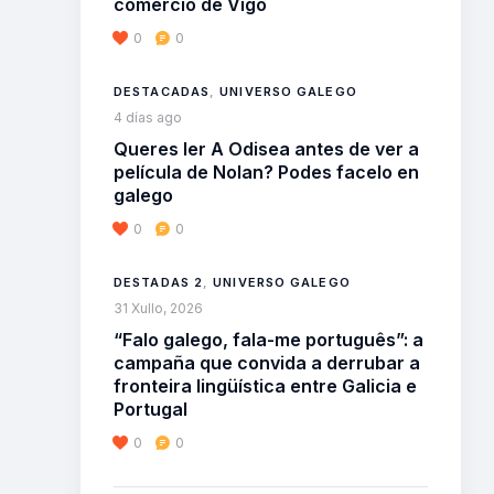
comercio de Vigo
0
0
DESTACADAS
,
UNIVERSO GALEGO
4 días ago
Queres ler A Odisea antes de ver a
película de Nolan? Podes facelo en
galego
0
0
DESTADAS 2
,
UNIVERSO GALEGO
31 Xullo, 2026
“Falo galego, fala-me português”: a
campaña que convida a derrubar a
fronteira lingüística entre Galicia e
Portugal
0
0