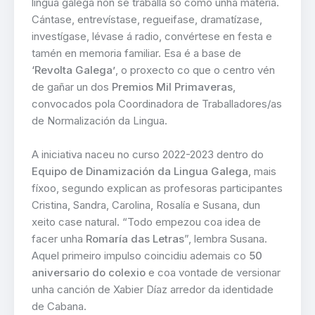
lingua galega non se traballa só como unha materia.
Cántase, entrevístase, regueifase, dramatízase,
investígase, lévase á radio, convértese en festa e
tamén en memoria familiar. Esa é a base de
‘Revolta Galega’
, o proxecto co que o centro vén
de gañar un dos
Premios Mil Primaveras
,
convocados pola Coordinadora de Traballadores/as
de Normalización da Lingua.
A iniciativa naceu no curso 2022-2023 dentro do
Equipo de Dinamización da Lingua Galega
, mais
fíxoo, segundo explican as profesoras participantes
Cristina, Sandra, Carolina, Rosalía e Susana, dun
xeito case natural. “Todo empezou coa idea de
facer unha
Romaría das Letras
”, lembra Susana.
Aquel primeiro impulso coincidiu ademais co
50
aniversario do colexio
e coa vontade de versionar
unha canción de Xabier Díaz arredor da identidade
de Cabana.