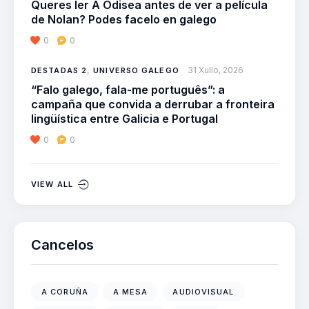
Queres ler A Odisea antes de ver a película
de Nolan? Podes facelo en galego
0
0
31 Xullo, 2026
DESTADAS 2
,
UNIVERSO GALEGO
“Falo galego, fala-me português”: a
campaña que convida a derrubar a fronteira
lingüística entre Galicia e Portugal
0
0
VIEW ALL
Cancelos
A CORUÑA
A MESA
AUDIOVISUAL