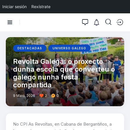
Iniciar sesión
Rexístrate
DESTACADAS
UNIVERSO GALEGO
Revolta Galega: o proxecto
dunha escola que converteu o
galego nunha festa
compartida
9 Maio, 2026
2
0
No CPI As Revoltas, en Cabana de Bergantiños, a