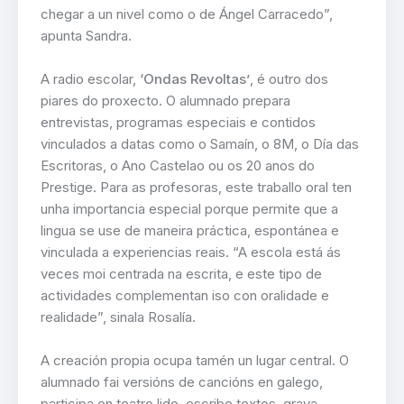
chegar a un nivel como o de Ángel Carracedo”,
apunta Sandra.
A radio escolar,
‘Ondas Revoltas’
, é outro dos
piares do proxecto. O alumnado prepara
entrevistas, programas especiais e contidos
vinculados a datas como o Samaín, o 8M, o Día das
Escritoras, o Ano Castelao ou os 20 anos do
Prestige. Para as profesoras, este traballo oral ten
unha importancia especial porque permite que a
lingua se use de maneira práctica, espontánea e
vinculada a experiencias reais. “A escola está ás
veces moi centrada na escrita, e este tipo de
actividades complementan iso con oralidade e
realidade”, sinala Rosalía.
A creación propia ocupa tamén un lugar central. O
alumnado fai versións de cancións en galego,
participa en teatro lido, escribe textos, grava