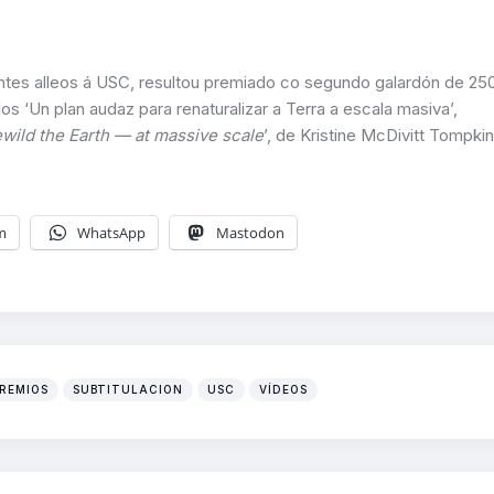
pantes alleos á USC, resultou premiado co segundo galardón de 25
os ‘Un plan audaz para renaturalizar a Terra a escala masiva’,
ewild the Earth — at massive scale
’, de Kristine McDivitt Tompkin
m
WhatsApp
Mastodon
REMIOS
SUBTITULACION
USC
VÍDEOS