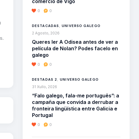
comercio de Vigo
0
0
0
DESTACADAS
,
UNIVERSO GALEGO
2 Agosto, 2026
s.
Queres ler A Odisea antes de ver a
película de Nolan? Podes facelo en
galego
0
0
DESTADAS 2
,
UNIVERSO GALEGO
31 Xullo, 2026
“Falo galego, fala-me português”: a
campaña que convida a derrubar a
fronteira lingüística entre Galicia e
Portugal
0
0