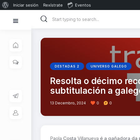
Iniciar sesión
Rexístrate
Eventos
DESTADAS 2
UNIVERSO GALEGO
Resolta o décimo re
subtitulación a galeg
13 Decembro, 2024
0
0
Paola
Costa
Villanueva
é a gañadora da