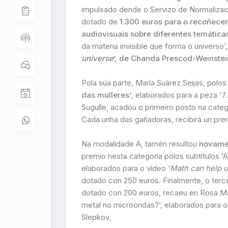
impulsado dende o Servizo de Normalizac
dotado de
1.300 euros para o recoñecem
audiovisuais sobre diferentes temáticas
da materia invisible que forma o universo’
universe
’, de Chanda Prescod-Weinstei
Pola súa parte, María Suárez Seijas, polos
das mulleres’
, elaborados para a peza ‘
1
Sugulle, acadou o primeiro posto na cate
Cada unha das gañadoras, recibirá un pre
Na modalidade A, tamén resultou
novamen
premio nesta categoría polos subtítulos ‘
elaborados para o vídeo ‘
Math can help u
dotado con 250 euros. Finalmente, o ter
dotado con 200 euros, recaeu en Rosa Ma
metal no microondas?’, elaborados para o 
Slepkov.