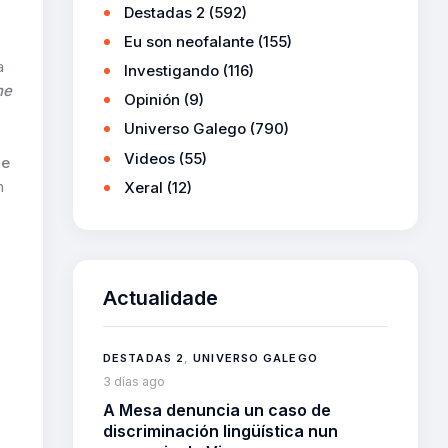
Destadas 2
(592)
Eu son neofalante
(155)
a
Investigando
(116)
he
Opinión
(9)
Universo Galego
(790)
Videos
(55)
de
m
Xeral
(12)
Actualidade
DESTADAS 2
,
UNIVERSO GALEGO
3 días ago
A Mesa denuncia un caso de
discriminación lingüística nun