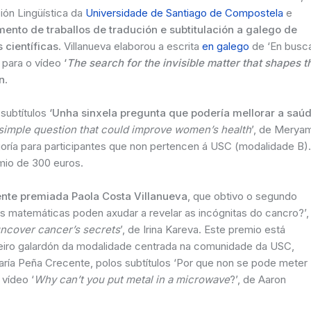
ión Lingüística da
Universidade de Santiago de Compostela
e
ento de traballos de tradución e subtitulación a galego de
 científicas
. Villanueva elaborou a escrita
en galego
de ‘En busc
, para o vídeo
‘
The search for the invisible matter that shapes t
n
.
 subtítulos
‘Unha sinxela pregunta que podería mellorar a saú
 simple question that could improve women’s health
’, de Merya
goría para participantes que non pertencen á USC (modalidade B).
mio de 300 euros.
te premiada Paola Costa Villanueva
, que obtivo o segundo
As matemáticas poden axudar a revelar as incógnitas do cancro?’,
ncover cancer’s secrets
’, de Irina Kareva. Este premio está
ceiro galardón da modalidade centrada na comunidade da USC,
ría Peña Crecente, polos subtítulos ‘Por que non se pode meter
vídeo ‘
Why can’t you put metal in a microwave
?’, de Aaron