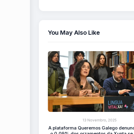
You May Also Like
13 Novembro, 2025
A plataforma Queremos Galego denunc
o 0,09% dos orzamentos da Xunta se 