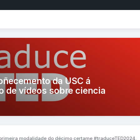
coñecemento da USC á
o de vídeos sobre ciencia
 primeira modalidade do décimo certame #traduceTED2024
,