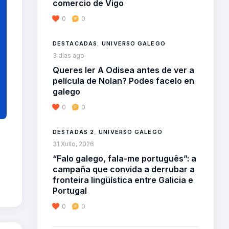
comercio de Vigo
0
0
DESTACADAS
,
UNIVERSO GALEGO
3 días ago
Queres ler A Odisea antes de ver a
película de Nolan? Podes facelo en
galego
0
0
DESTADAS 2
,
UNIVERSO GALEGO
31 Xullo, 2026
“Falo galego, fala-me português”: a
campaña que convida a derrubar a
fronteira lingüística entre Galicia e
Portugal
0
0