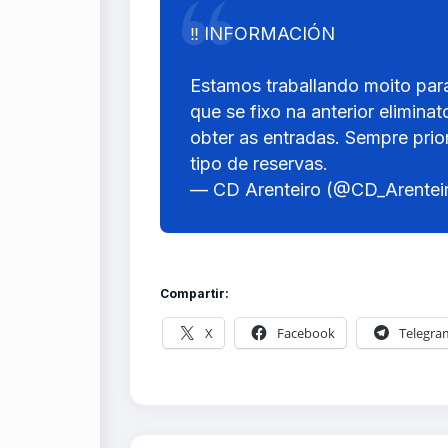
‼️ INFORMACIÓN
Estamos traballando moito para
que se fixo na anterior elimin
obter as entradas. Sempre pri
tipo de reservas.
— CD Arenteiro (@CD_Arentei
Compartir:
X
Facebook
Telegra