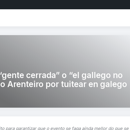
“gente cerrada” o “el gallego no
o Arenteiro por tuitear en galego
 para garantizar que o evento se faga aínda mellor do que se