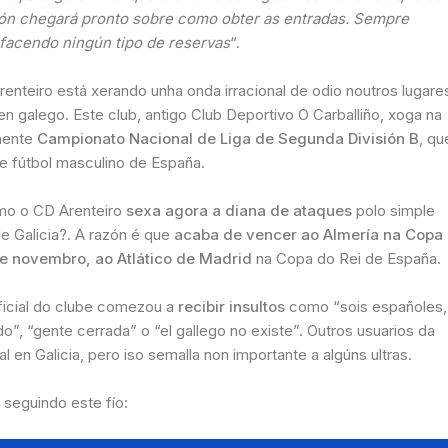
ación chegará pronto sobre como obter as entradas. Sempre
 facendo ningún tipo de reservas
“.
renteiro está xerando unha onda irracional de odio noutros lugare
n galego. Este club, antigo Club Deportivo O Carballiño, xoga na
mente
Campionato Nacional de Liga de Segunda División B
, qu
de fútbol masculino de España.
omo o CD Arenteiro
sexa agora a diana de ataques
polo simple
 de Galicia?. A razón é que
acaba de vencer ao Almería na Copa
de novembro, ao Atlático de Madrid
na Copa do Rei de España.
oficial do clube comezou a
recibir insultos
como “sois españoles,
o”, “gente cerrada” o “el gallego no existe”. Outros usuarios da
l en Galicia, pero iso semalla non importante a algúns ultras.
seguindo este fío: