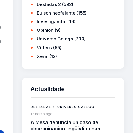
Destadas 2
(592)
Eu son neofalante
(155)
Investigando
(116)
s
Opinión
(9)
Universo Galego
(790)
e
Videos
(55)
Xeral
(12)
Actualidade
DESTADAS 2
,
UNIVERSO GALEGO
12 horas ago
A Mesa denuncia un caso de
discriminación lingüística nun