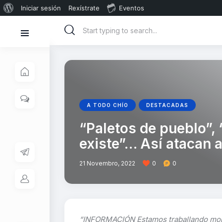
Iniciar sesión
Rexístrate
Eventos
A TODO CHÍO
DESTACADAS
“Paletos de pueblo”, 
existe”… Así atacan a
21 Novembro, 2022
0
0
“INFORMACIÓN Estamos traballando moito