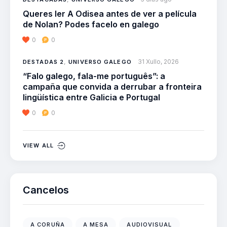
Queres ler A Odisea antes de ver a película
de Nolan? Podes facelo en galego
0
0
31 Xullo, 2026
DESTADAS 2
,
UNIVERSO GALEGO
“Falo galego, fala-me português”: a
campaña que convida a derrubar a fronteira
lingüística entre Galicia e Portugal
0
0
VIEW ALL
Cancelos
A CORUÑA
A MESA
AUDIOVISUAL