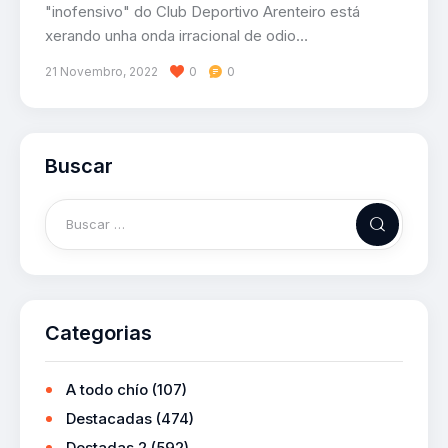
"inofensivo" do Club Deportivo Arenteiro está
xerando unha onda irracional de odio…
21 Novembro, 2022
0
0
Buscar
Categorias
A todo chío
(107)
Destacadas
(474)
Destadas 2
(592)