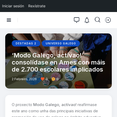
Iniciar sesión
Rexístrate
DESTADAS 2
UNIVERSO GALEGO
‘Modo Galego, actívao!’
consolídase en Ames con máis
de 2.700 escolares implicados
2 Febreiro, 2026
0
0
O proxecto
Modo Galego, actívao!
reafírmase
este ano como unha das principais iniciativas de