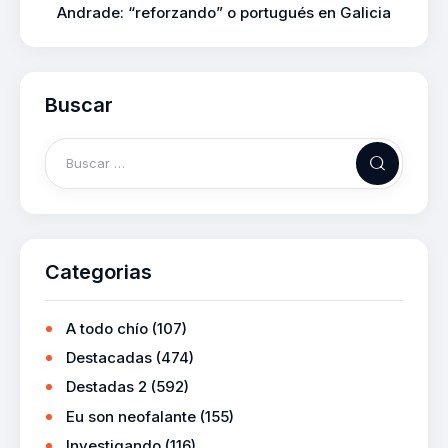
Andrade: “reforzando” o portugués en Galicia
Buscar
Categorias
A todo chío
(107)
Destacadas
(474)
Destadas 2
(592)
Eu son neofalante
(155)
Investigando
(116)