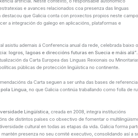
ixencia artificial. Neste contexto, o responsable autonómico
estratexias e avances relacionados coa presenza das linguas
a destacou que Galicia conta con proxectos propios neste campo
ecer a integración do galego en aplicacións, plataformas e
ral asistiu ademais á Conferencia anual da rede, celebrada baixo 
ia: logros, lagoas e direccións futuras en Suecia e máis alá”
tualización da Carta Europea das Linguas Rexionais ou Minoritaria
líticas públicas de protección lingüística no continente.
mendacións da Carta seguen a ser unha das bases de referencia
 pola Lingua
, no que Galicia continúa traballando como folla de ru
versidade Lingüística
, creada en 2008, integra institucións
óns de distintos países co obxectivo de fomentar o multilingüism
iversidade cultural en todas as etapas da vida. Galicia forma par
 mantén presenza no seu comité executivo, consolidando así a s