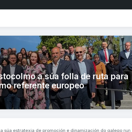
stocolmo a súa folla de ruta para
mo referente europeo
 a súa estratexia de promoción e dinamización do galego
nun