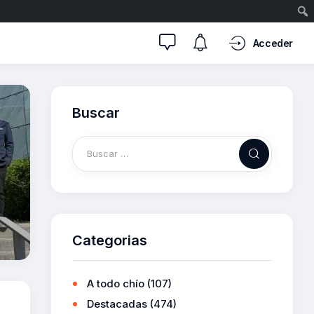
Acceder
Buscar
Categorias
A todo chío
(107)
Destacadas
(474)