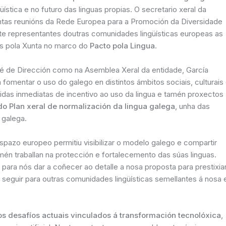
ística e no futuro das linguas propias. O secretario xeral da
stintas reunións da Rede Europea para a Promoción da Diversidade
te representantes doutras comunidades lingüísticas europeas as
das pola Xunta no marco do
Pacto pola Lingua
.
té de Dirección como na Asemblea Xeral da entidade, García
omentar o uso do galego en distintos ámbitos sociais, culturais
edidas inmediatas de incentivo ao uso da lingua e tamén proxectos
do Plan xeral de normalización da lingua galega
, unha das
a galega.
spazo europeo permitiu visibilizar o modelo galego e compartir
amén traballan na protección e fortalecemento das súas linguas.
o para nós dar a coñecer ao detalle a nosa proposta para prestixia
 seguir para outras comunidades lingüísticas semellantes á nosa 
os desafíos actuais vinculados á transformación tecnolóxica
,