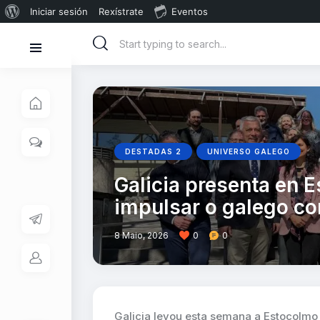
Iniciar sesión
Rexístrate
Eventos
DESTADAS 2
UNIVERSO GALEGO
Galicia presenta en E
impulsar o galego co
8 Maio, 2026
0
0
Galicia levou esta semana a Estocolmo