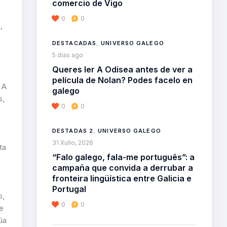
comercio de Vigo
0
0
,
DESTACADAS
,
UNIVERSO GALEGO
5 días ago
Queres ler A Odisea antes de ver a
o
película de Nolan? Podes facelo en
. A
galego
s,
0
0
DESTADAS 2
,
UNIVERSO GALEGO
31 Xullo, 2026
ta
“Falo galego, fala-me português”: a
campaña que convida a derrubar a
fronteira lingüística entre Galicia e
Portugal
o,
0
0
te
úa