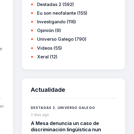
Destadas 2
(592)
Eu son neofalante
(155)
Investigando
(116)
Opinión
(9)
Universo Galego
(790)
Videos
(55)
 e
Xeral
(12)
Actualidade
r
en
DESTADAS 2
,
UNIVERSO GALEGO
2 días ago
A Mesa denuncia un caso de
discriminación lingüística nun