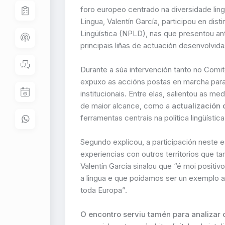
foro europeo centrado na diversidade lingü
Lingua, Valentín García, participou en di
Lingüística (NPLD), nas que presentou an
principais liñas de actuación desenvolvi
Durante a súa intervención tanto no Comi
expuxo as accións postas en marcha para f
institucionais. Entre elas, salientou as m
de maior alcance, como a
actualización 
ferramentas centrais na política lingüístic
Segundo explicou, a participación neste e
experiencias con outros territorios que t
Valentín García sinalou que “é moi positiv
a lingua e que poidamos ser un exemplo a
toda Europa”.
O encontro serviu tamén para analizar 