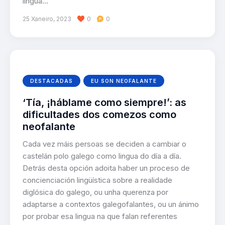
lingua…
25 Xaneiro, 2023
0
0
DESTACADAS
EU SON NEOFALANTE
‘Tía, ¡háblame como siempre!’: as
dificultades dos comezos como
neofalante
Cada vez máis persoas se deciden a cambiar o
castelán polo galego como lingua do día a día.
Detrás desta opción adoita haber un proceso de
concienciación lingüística sobre a realidade
diglósica do galego, ou unha querenza por
adaptarse a contextos galegofalantes, ou un ánimo
por probar esa lingua na que falan referentes