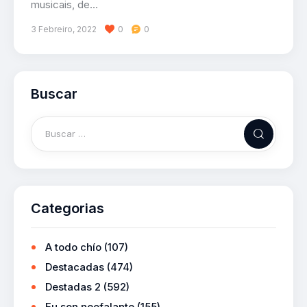
musicais, de…
3 Febreiro, 2022
0
0
Buscar
Categorias
A todo chío
(107)
Destacadas
(474)
Destadas 2
(592)
Eu son neofalante
(155)