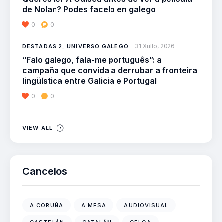
de Nolan? Podes facelo en galego
0
0
31 Xullo, 2026
DESTADAS 2
,
UNIVERSO GALEGO
“Falo galego, fala-me português”: a
campaña que convida a derrubar a fronteira
lingüística entre Galicia e Portugal
0
0
VIEW ALL
Cancelos
A CORUÑA
A MESA
AUDIOVISUAL