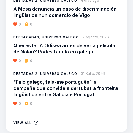
4 días ago
DESTADAS 2
,
UNIVERSO GALEGO
A Mesa denuncia un caso de discriminación
lingüística nun comercio de Vigo
0
0
2 Agosto, 2026
DESTACADAS
,
UNIVERSO GALEGO
Queres ler A Odisea antes de ver a película
de Nolan? Podes facelo en galego
0
0
31 Xullo, 2026
DESTADAS 2
,
UNIVERSO GALEGO
“Falo galego, fala-me português”: a
campaña que convida a derrubar a fronteira
lingüística entre Galicia e Portugal
0
0
VIEW ALL