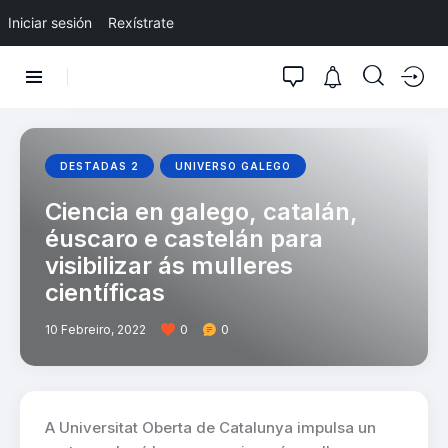
Iniciar sesión
Rexístrate
DESTADAS 2
UNIVERSO GALEGO
Ciencia en galego, catalán,
éuscaro e castelán para
visibilizar ás mulleres
científicas
10 Febreiro, 2022
0
0
A Universitat Oberta de Catalunya impulsa un