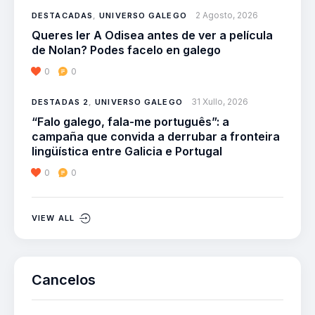
2 Agosto, 2026
DESTACADAS
,
UNIVERSO GALEGO
Queres ler A Odisea antes de ver a película
de Nolan? Podes facelo en galego
0
0
31 Xullo, 2026
DESTADAS 2
,
UNIVERSO GALEGO
“Falo galego, fala-me português”: a
campaña que convida a derrubar a fronteira
lingüística entre Galicia e Portugal
0
0
VIEW ALL
Cancelos