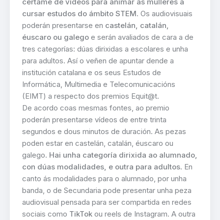
certame de vídeos para animar ás mulleres a
cursar estudos do ámbito STEM
. Os audiovisuais
poderán presentarse en
castelán, catalán,
éuscaro ou galego
e serán avaliados de cara a de
tres categorías: dúas dirixidas a escolares e unha
para adultos. Así o veñen de apuntar dende a
institución catalana e os seus Estudos de
Informática, Multimedia e Telecomunicacións
(EIMT) a respecto dos premios Equit@t.
De acordo coas mesmas fontes, ao premio
poderán presentarse vídeos de entre trinta
segundos e dous minutos de duración. As pezas
poden estar en castelán, catalán, éuscaro ou
galego.
Hai unha categoría dirixida ao alumnado,
con dúas modalidades, e outra para adultos
. En
canto ás modalidades para o alumnado, por unha
banda, o de Secundaria pode presentar unha peza
audiovisual pensada para ser compartida en redes
sociais como
TikTok
ou reels de Instagram. A outra