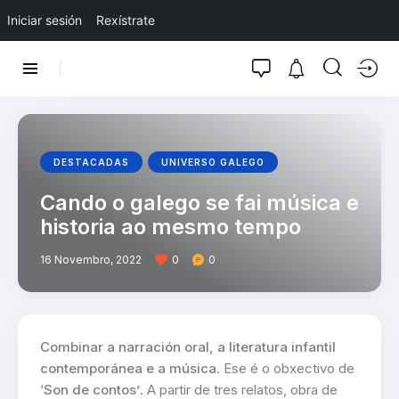
Iniciar sesión
Rexístrate
DESTACADAS
UNIVERSO GALEGO
Cando o galego se fai música e
historia ao mesmo tempo
16 Novembro, 2022
0
0
Combinar a narración oral, a literatura infantil
contemporánea e a música
. Ese é o obxectivo de
‘
Son de contos’
. A partir de tres relatos, obra de