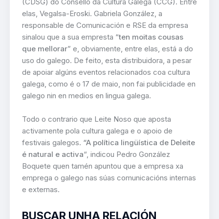
(CDSG) do Consello da Cultura Galega (CCG). Entre
elas, Vegalsa-Eroski. Gabriela González, a
responsable de Comunicación e RSE da empresa
sinalou que a sua empresta “
ten moitas cousas
que mellorar
” e, obviamente, entre elas, está a do
uso do galego. De feito, esta distribuidora, a pesar
de apoiar algúns eventos relacionados coa cultura
galega, como é o 17 de maio, non fai publicidade en
galego nin en medios en lingua galega.
Todo o contrario que Leite Noso que aposta
activamente pola cultura galega e o apoio de
festivais galegos.
“A política lingüística de Deleite
é natural e activa
“, indicou Pedro González
Boquete quen tamén apuntou que a empresa xa
emprega o galego nas súas comunicacións internas
e externas.
BUSCAR UNHA RELACIÓN