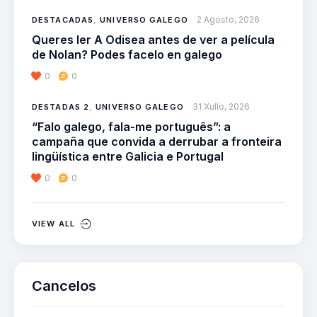
2 Agosto, 2026
DESTACADAS
,
UNIVERSO GALEGO
Queres ler A Odisea antes de ver a película
de Nolan? Podes facelo en galego
0
0
31 Xullo, 2026
DESTADAS 2
,
UNIVERSO GALEGO
“Falo galego, fala-me português”: a
campaña que convida a derrubar a fronteira
lingüística entre Galicia e Portugal
0
0
VIEW ALL
Cancelos