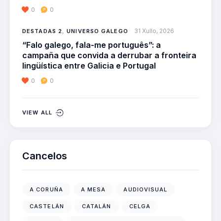
0
0
31 Xullo, 2026
DESTADAS 2
,
UNIVERSO GALEGO
“Falo galego, fala-me português”: a
campaña que convida a derrubar a fronteira
lingüística entre Galicia e Portugal
0
0
VIEW ALL
Cancelos
A CORUÑA
A MESA
AUDIOVISUAL
CASTELÁN
CATALÁN
CELGA