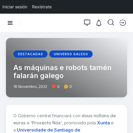
Iniciar sesión
Rexístrate
DESTACADAS
UNIVERSO GALEGO
As máquinas e robots tamén
falarán galego
16 Novembro, 2022
0
0
O Goberno central financiará con
dous millóns de
euros o ‘Proxecto Nós’
, promovido pola
Xunta
e
a
Universidade de Santiago de