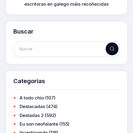
escritoras en galego máis recoñecidas
Buscar
Categorias
A todo chío
(107)
Destacadas
(474)
Destadas 2
(592)
Eu son neofalante
(155)
Investigando
(116)