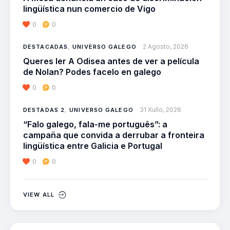
lingüística nun comercio de Vigo
0
0
2 Agosto, 2026
DESTACADAS
,
UNIVERSO GALEGO
Queres ler A Odisea antes de ver a película
de Nolan? Podes facelo en galego
0
0
31 Xullo, 2026
DESTADAS 2
,
UNIVERSO GALEGO
“Falo galego, fala-me português”: a
campaña que convida a derrubar a fronteira
lingüística entre Galicia e Portugal
0
0
VIEW ALL