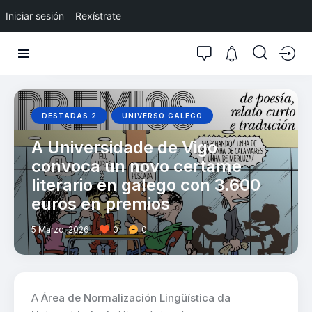
Iniciar sesión
Rexístrate
DESTADAS 2
UNIVERSO GALEGO
A Universidade de Vigo
convoca un novo certame
literario en galego con 3.600
euros en premios
5 Marzo, 2026
0
0
A
Área de Normalización Lingüística da