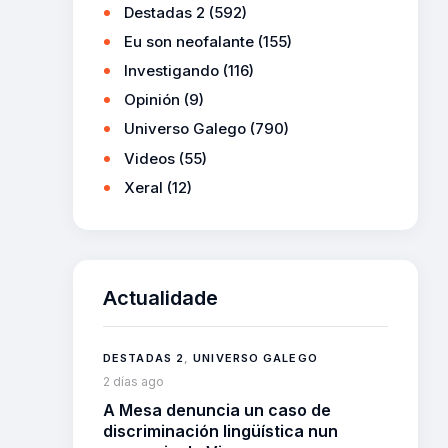
Destadas 2
(592)
Eu son neofalante
(155)
Investigando
(116)
Opinión
(9)
Universo Galego
(790)
Videos
(55)
Xeral
(12)
Actualidade
DESTADAS 2
,
UNIVERSO GALEGO
2 días ago
A Mesa denuncia un caso de
discriminación lingüística nun