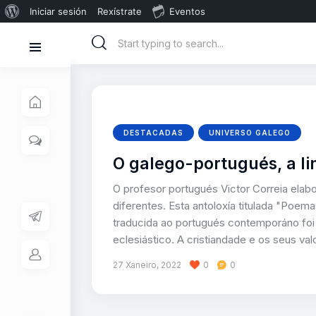
Iniciar sesión
Rexístrate
Eventos
DESTACADAS
UNIVERSO GALEGO
O galego-portugués, a l
O profesor portugués Victor Correia elab
diferentes. Esta antoloxía titulada "Poe
traducida ao portugués contemporáno foi 
eclesiástico. A cristiandade e os seus v
27 Xaneiro, 2022
0
0