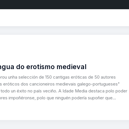
ingua do erotismo medieval
orou unha selección de 150 cantigas eróticas de 50 autores
mas eróticos dos cancioneiros medievais galego-portugueses"
todo un éxito no país veciño. A Idade Media destaca polo poder
alores impoñéronse, polo que ninguén podería supoñer que…