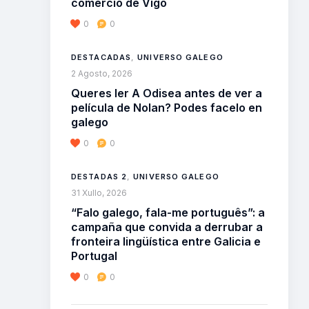
comercio de Vigo
0
0
DESTACADAS
,
UNIVERSO GALEGO
2 Agosto, 2026
Queres ler A Odisea antes de ver a
película de Nolan? Podes facelo en
galego
0
0
DESTADAS 2
,
UNIVERSO GALEGO
31 Xullo, 2026
“Falo galego, fala-me português”: a
campaña que convida a derrubar a
fronteira lingüística entre Galicia e
Portugal
0
0