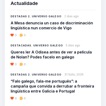
Actualidade
2 días ago
DESTADAS 2
,
UNIVERSO GALEGO
A Mesa denuncia un caso de discriminación
lingüística nun comercio de Vigo
0
0
5 días ago
DESTACADAS
,
UNIVERSO GALEGO
Queres ler A Odisea antes de ver a película
de Nolan? Podes facelo en galego
0
0
31 Xullo, 2026
DESTADAS 2
,
UNIVERSO GALEGO
“Falo galego, fala-me português”: a
campaña que convida a derrubar a fronteira
lingüística entre Galicia e Portugal
0
0