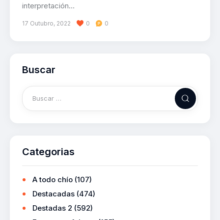
interpretación…
17 Outubro, 2022
0
0
Buscar
Categorias
A todo chío
(107)
Destacadas
(474)
Destadas 2
(592)