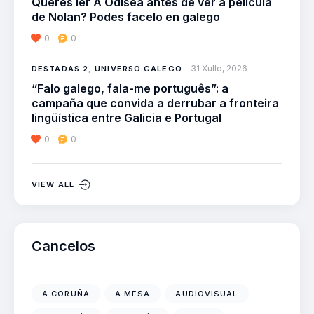
Queres ler A Odisea antes de ver a película
de Nolan? Podes facelo en galego
0
0
31 Xullo, 2026
DESTADAS 2
,
UNIVERSO GALEGO
“Falo galego, fala-me português”: a
campaña que convida a derrubar a fronteira
lingüística entre Galicia e Portugal
0
0
VIEW ALL
Cancelos
A CORUÑA
A MESA
AUDIOVISUAL