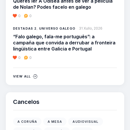
Queres ler A Odisea antes de ver a película
de Nolan? Podes facelo en galego
0
0
31 Xullo, 2026
DESTADAS 2
,
UNIVERSO GALEGO
“Falo galego, fala-me português”: a
campaña que convida a derrubar a fronteira
lingüística entre Galicia e Portugal
0
0
VIEW ALL
Cancelos
A CORUÑA
A MESA
AUDIOVISUAL