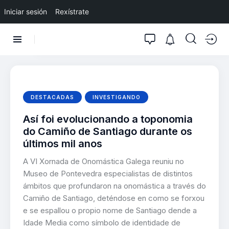
Iniciar sesión
Rexístrate
DESTACADAS
INVESTIGANDO
Así foi evolucionando a toponomia
do Camiño de Santiago durante os
últimos mil anos
A VI Xornada de Onomástica Galega reuniu no
Museo de Pontevedra especialistas de distintos
ámbitos que profundaron na onomástica a través do
Camiño de Santiago, deténdose en como se forxou
e se espallou o propio nome de Santiago dende a
Idade Media como símbolo de identidade de