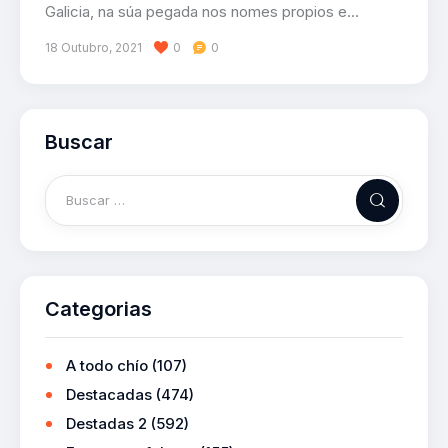
Galicia, na súa pegada nos nomes propios e…
18 Outubro, 2021
0
0
Buscar
Categorias
A todo chío
(107)
Destacadas
(474)
Destadas 2
(592)