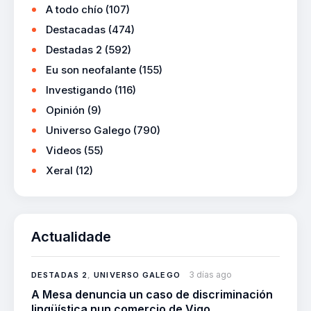
A todo chío
(107)
Destacadas
(474)
Destadas 2
(592)
Eu son neofalante
(155)
Investigando
(116)
Opinión
(9)
Universo Galego
(790)
Videos
(55)
Xeral
(12)
Actualidade
3 días ago
DESTADAS 2
,
UNIVERSO GALEGO
A Mesa denuncia un caso de discriminación
lingüística nun comercio de Vigo