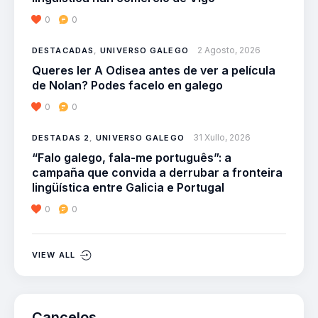
0
0
2 Agosto, 2026
DESTACADAS
,
UNIVERSO GALEGO
Queres ler A Odisea antes de ver a película
de Nolan? Podes facelo en galego
0
0
31 Xullo, 2026
DESTADAS 2
,
UNIVERSO GALEGO
“Falo galego, fala-me português”: a
campaña que convida a derrubar a fronteira
lingüística entre Galicia e Portugal
0
0
VIEW ALL
Cancelos