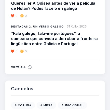
Queres ler A Odisea antes de ver a película
de Nolan? Podes facelo en galego
0
0
31 Xullo, 2026
DESTADAS 2
,
UNIVERSO GALEGO
“Falo galego, fala-me português”: a
campaña que convida a derrubar a fronteira
lingüística entre Galicia e Portugal
0
0
VIEW ALL
Cancelos
A CORUÑA
A MESA
AUDIOVISUAL