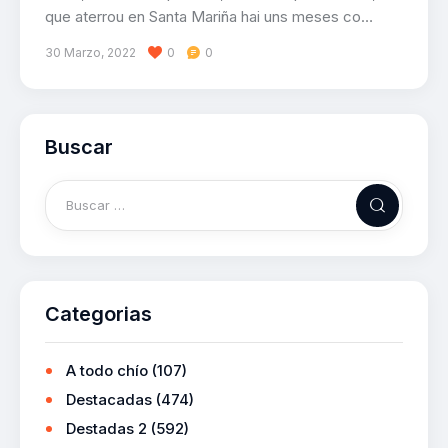
que aterrou en Santa Mariña hai uns meses co…
30 Marzo, 2022
0
0
Buscar
Categorias
A todo chío
(107)
Destacadas
(474)
Destadas 2
(592)