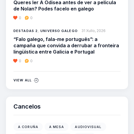
Queres ler A Odisea antes de ver a película
de Nolan? Podes facelo en galego
0
0
31 Xullo, 2026
DESTADAS 2
,
UNIVERSO GALEGO
“Falo galego, fala-me português”: a
campaña que convida a derrubar a fronteira
lingüística entre Galicia e Portugal
0
0
VIEW ALL
Cancelos
A CORUÑA
A MESA
AUDIOVISUAL