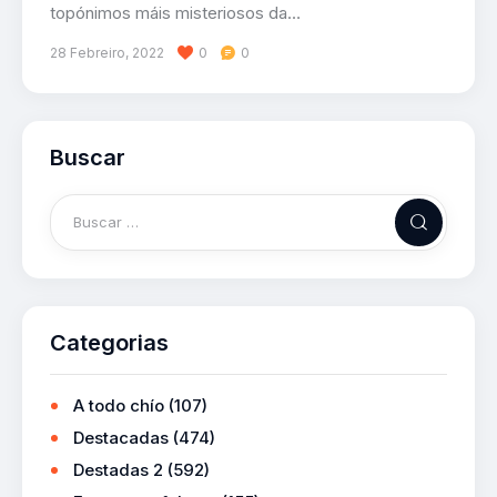
topónimos máis misteriosos da…
28 Febreiro, 2022
0
0
Buscar
Categorias
A todo chío
(107)
Destacadas
(474)
Destadas 2
(592)