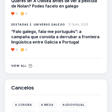
Queres ler A Odisea antes de ver a película
de Nolan? Podes facelo en galego
0
0
31 Xullo, 2026
DESTADAS 2
,
UNIVERSO GALEGO
“Falo galego, fala-me português”: a
campaña que convida a derrubar a fronteira
lingüística entre Galicia e Portugal
0
0
VIEW ALL
Cancelos
A CORUÑA
A MESA
AUDIOVISUAL